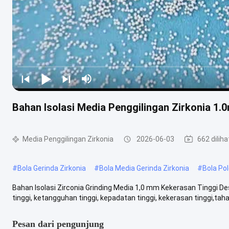
Bahan Isolasi Media Penggilingan Zirkonia 1
Media Penggilingan Zirkonia
2026-06-03
662 diliha
#
Bola Gerinda Zirkonia
#
Bola Media Gerinda Zirkonia
#
Bola Pol
Bahan Isolasi Zirconia Grinding Media 1,0 mm Kekerasan Tinggi D
tinggi, ketangguhan tinggi, kepadatan tinggi, kekerasan tinggi,taha
Pesan dari pengunjung