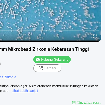
.0mm Mikrobead Zirkonia Kekerasan Tinggi
Hubungi Sekarang
t
Berbagi
es Zirkonia
eskripsi Zirconia (ZrO2) microbeads memiliki keuntungan kekuatan
n aus...
Lihat Lebih Lanjut
Tinggalkan pesan.