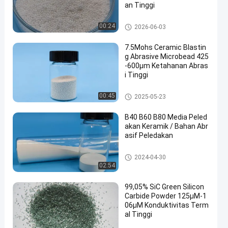
an Tinggi
Media Penggilingan Zirkonia
00:24
2026-06-03
7.5Mohs Ceramic Blastin
g Abrasive Microbead 425
-600μm Ketahanan Abras
i Tinggi
Abrasif Peledakan Keramik
00:45
2025-05-23
B40 B60 B80 Media Peled
akan Keramik / Bahan Abr
asif Peledakan
Media Peledakan Keramik
2024-04-30
02:54
99,05% SiC Green Silicon
Carbide Powder 125μM-1
06μM Konduktivitas Term
al Tinggi