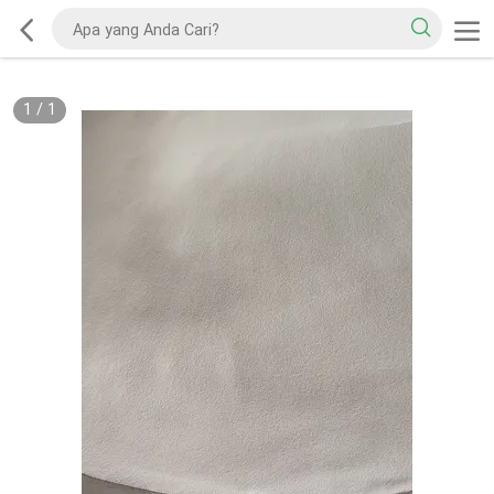
1
/
1