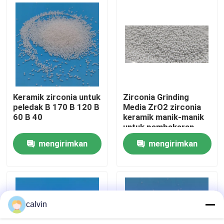
Wisata pabrik
Kontrol kualitas
Hubungi kami
Keramik zirconia untuk
Zirconia Grinding
peledak B 170 B 120 B
Media ZrO2 zirconia
60 B 40
keramik manik-manik
Quote request suatu
untuk pembakaran
pasir pemasok
mengirimkan
mengirimkan
Media Peledakan Keramik
permintaan
permintaan
Peledakan Manik Keramik
calvin
Abrasif Peledakan Keramik