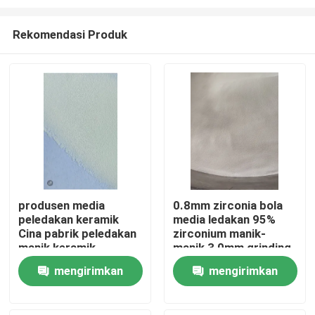
Rekomendasi Produk
produsen media
0.8mm zirconia bola
peledakan keramik
media ledakan 95%
Rumah
Cina pabrik peledakan
zirconium manik-
manik keramik
manik 3,0mm grinding
Produk
mengirimkan
mengirimkan
permintaan
permintaan
Tentang kita