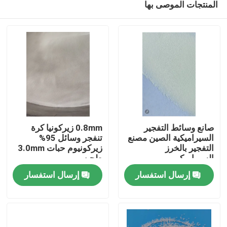
المنتجات الموصى بها
صانع وسائط التفجير
0.8mm زيركونيا كرة
السيراميكية الصين مصنع
تنفجر وسائل 95%
التفجير بالخرز
زيركونيوم حبات 3.0mm
السيراميكي
طحن
منزل
إرسال استفسار
إرسال استفسار
المنتجات
حول بنا