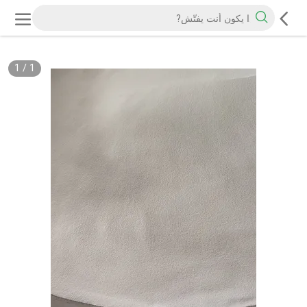
1
/
1