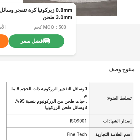
3.0mm طحن
MOQ：500 كجم
الأسعا
افضل سعر
منتوج وصف
0وسائل التفجير الزركونية ذات الحجم.8 مل
م
تسليط الضوء:
,
حبات طحن من الزركونيوم بنسبة 95%
,
3وسائل طحن الزركونيا
إصدار الشهادات
ISO9001
اسم العلامة التجارية
Fine Tech