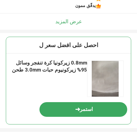
يدقّق ممون
عرض المزيد
احصل على افضل سعر ل
0.8mm زيركونيا كرة تنفجر وسائل
95% زيركونيوم حبات 3.0mm طحن
استمر