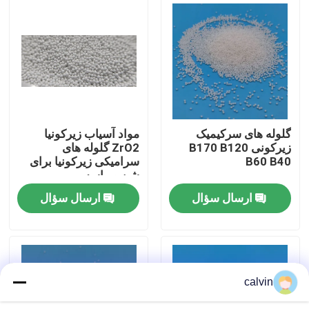
کارخانه تور
کنترل کیفیت
تماس با ما
گلوله های سرکیمیک
مواد آسیاب زیرکونیا
زیرکونی B170 B120
ZrO2 گلوله های
B60 B40
سرامیکی زیرکونیا برای
درخواست نقل قول
شن و ماسه
ارسال سؤال
ارسال سؤال
رسانه انفجار سرامیکی
بلست مهره سرامیکی
calvin
ساینده سرامیک بلاستینگ