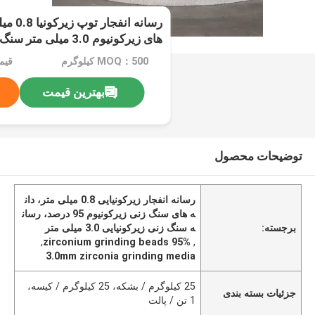
های زیرکونیوم 3.0 میلی متر سنگ زنی
MOQ：500 کیلوگرم
قیمت：n
بهترین قیمت
توضیحات محصول
رسانه انفجار زیرکونیایی 0.8 میلی متر، دان
ه های سنگ زنی زیرکونیوم 95 درصد، رسان
برجسته:
ه سنگ زنی زیرکونیایی 3.0 میلی متر
,
95% zirconium grinding beads
,
3.0mm zirconia grinding media
25 کیلوگرم / بشکه، 25 کیلوگرم / کیسه،
جزئیات بسته بندی
1 تن / پالت