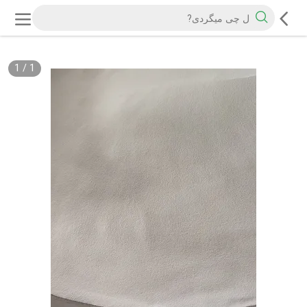
1
/
1