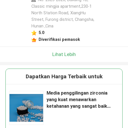
Classic mingjia apartment,230-1
North Station Road, XiangHu
Street, Furong district, Changsha,
Hunan ,Cina
5.0
Diverifikasi pemasok
Lihat Lebih
Dapatkan Harga Terbaik untuk
Media penggilingan zirconia
yang kuat menawarkan
ketahanan yang sangat baik
terhadap abrasi dan serangan
kimia di lingkungan penggilingan
yang keras