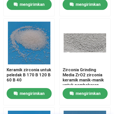
mengirimkan
mengirimkan
Wisata pabrik
permintaan
permintaan
Kontrol kualitas
Hubungi kami
Quote request suatu
Keramik zirconia untuk
Zirconia Grinding
peledak B 170 B 120 B
Media ZrO2 zirconia
Media Peledakan Keramik
60 B 40
keramik manik-manik
untuk pembakaran
pasir pemasok
mengirimkan
mengirimkan
Peledakan Manik Keramik
permintaan
permintaan
Abrasif Peledakan Keramik