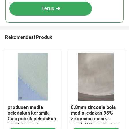
Terus
Rekomendasi Produk
Rumah
produsen media
0.8mm zirconia bola
Produk
peledakan keramik
media ledakan 95%
Cina pabrik peledakan
zirconium manik-
manik keramik
manik 3,0mm grinding
Tentang kita