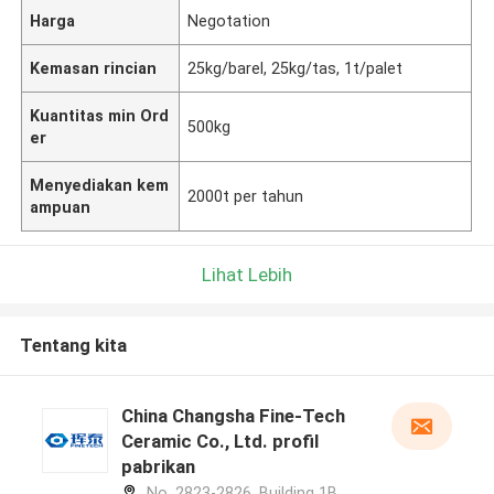
Harga
Negotation
Kemasan rincian
25kg/barel, 25kg/tas, 1t/palet
Kuantitas min Ord
500kg
er
Menyediakan kem
2000t per tahun
ampuan
Lihat Lebih
Tentang kita
China Changsha Fine-Tech
Ceramic Co., Ltd. profil
pabrikan
No. 2823-2826, Building 1B,