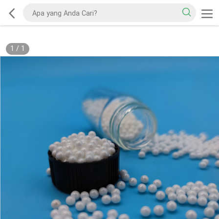
1
/
1