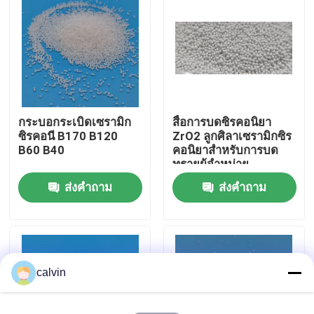
ทัวร์โรงงาน
ควบคุมคุณภาพ
กระบอกระเบิดเซรามิก
สื่อการบดซิรคอนิยา
ติดต่อเรา
ซิรคอนี B170 B120
ZrO2 ลูกศิลาเซรามิกซิร
B60 B40
คอนิยาสําหรับการบด
ทรายผู้จําหน่าย
ขออ้าง
ส่งคำถาม
ส่งคำถาม
สื่อการพ่นเซรามิก
การพ่นลูกปัดเซรามิก
calvin
สารกัดกร่อนเซรามิก