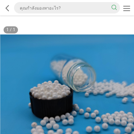
1
/
1