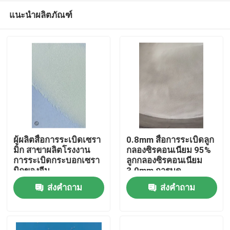
แนะนำผลิตภัณฑ์
ผู้ผลิตสื่อการระเบิดเซรา
0.8mm สื่อการระเบิดลูก
มิก สาขาผลิตโรงงาน
กลองซิรคอนเนียม 95%
การระเบิดกระบอกเซรา
ลูกกลองซิรคอนเนียม
บ้าน
มิกของจีน
3.0mm การบด
ส่งคำถาม
ส่งคำถาม
ผลิตภัณฑ์
เกี่ยวกับเรา