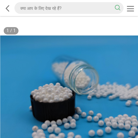
1
/
1