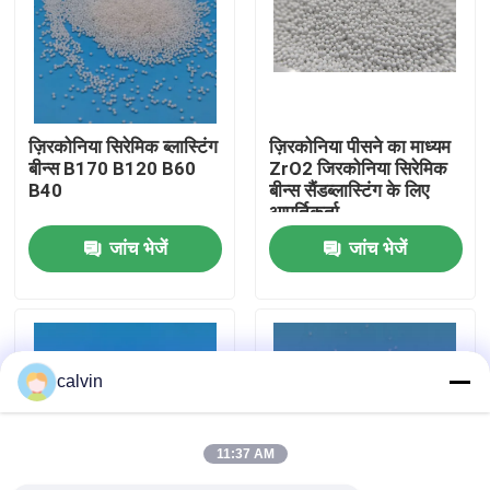
फैक्टरी यात्रा
गुणवत्ता नियंत्रण
ज़िरकोनिया सिरेमिक ब्लास्टिंग
ज़िरकोनिया पीसने का माध्यम
बीन्स B170 B120 B60
ZrO2 जिरकोनिया सिरेमिक
B40
बीन्स सैंडब्लास्टिंग के लिए
हमसे संपर्क करें
आपूर्तिकर्ता
जांच भेजें
जांच भेजें
एक बोली का अनुरोध
सिरेमिक ब्लास्टिंग मीडिया
calvin
सिरेमिक बीड ब्लास्टिंग
11:37 AM
सिरेमिक ब्लास्टिंग घर्षण