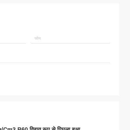
Cm3 B60 विद्युत रूप से पिघला हुआ