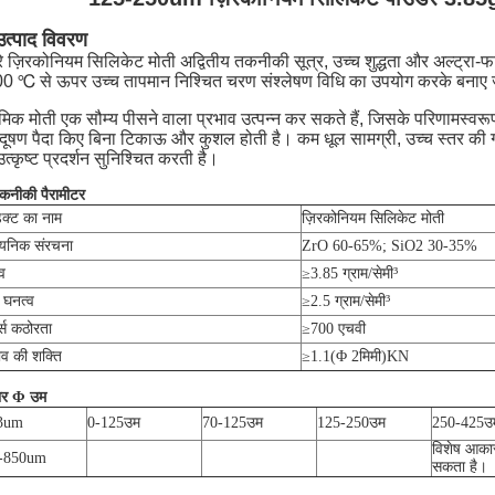
उत्पाद विवरण
रे ज़िरकोनियम सिलिकेट मोती अद्वितीय तकनीकी सूत्र, उच्च शुद्धता और अल्ट्
0 ℃ से ऊपर उच्च तापमान निश्चित चरण संश्लेषण विधि का उपयोग करके बनाए जा
ेमिक मोती एक सौम्य पीसने वाला प्रभाव उत्पन्न कर सकते हैं, जिसके परिणामस्वर
 संदूषण पैदा किए बिना टिकाऊ और कुशल होती है। कम धूल सामग्री, उच्च स्तर की
त्कृष्ट प्रदर्शन सुनिश्चित करती है।
कनीकी पैरामीटर
डक्ट का नाम
ज़िरकोनियम सिलिकेट मोती
ायनिक संरचना
ZrO 60-65%; SiO2 30-35%
व
≥3.85 ग्राम/सेमी³
 घनत्व
≥2.5 ग्राम/सेमी³
्स कठोरता
≥700 एचवी
ाव की शक्ति
≥1.1(Φ 2मिमी)KN
र Φ उम
3um
0-125
उम
70-125
उम
125-250
उम
250-425
उ
विशेष आकार
-850um
सकता है।