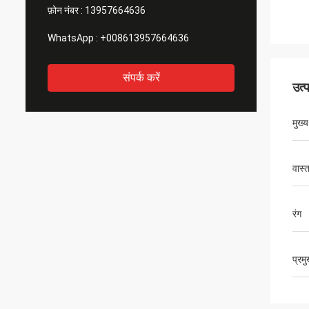
फ़ोन नंबर :
13957664636
WhatsApp :
+008613957664636
संपर्क करें
उत्
मुख्
वास्
रंग
प्रम