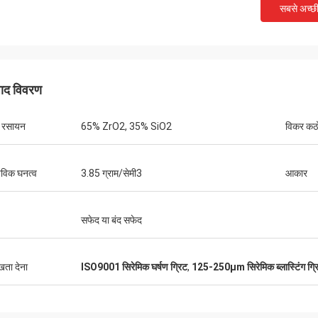
सबसे अच्छ
पाद विवरण
य रसायन
65% ZrO2, 35% SiO2
विकर कठ
तविक घनत्व
3.85 ग्राम/सेमी3
आकार
सफेद या बंद सफेद
ुखता देना
ISO9001 सिरेमिक घर्षण ग्रिट
,
125-250μm सिरेमिक ब्लास्टिंग ग्र