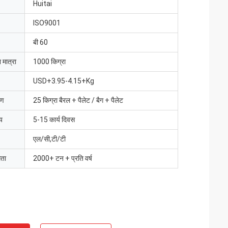
Huitai
ISO9001
बी 60
 मात्रा
1000 किग्रा
USD+3.95-4.15+Kg
रण
25 किग्रा बैरल + पैलेट / बैग + पैलेट
य
5-15 कार्य दिवस
एल/सी,टी/टी
मता
2000+ टन + प्रति वर्ष