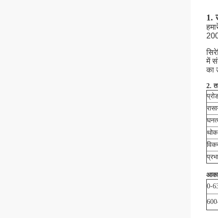
1. 
हमा
200
सिर
में
का उ
2. त
प्रो
रास
घनत्
थोक
विकर
प्रभ
आका
0-6
600