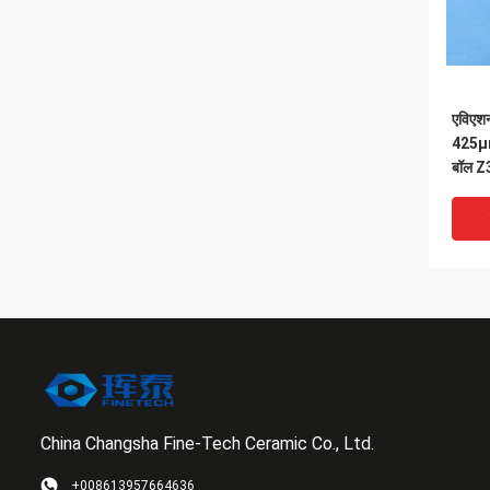
एविएशन
425μm
बॉल Z3
China Changsha Fine-Tech Ceramic Co., Ltd.
VI
+008613957664636