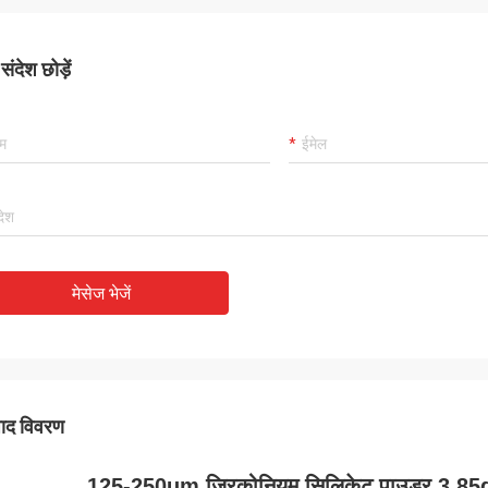
ंदेश छोड़ें
मेसेज भेजें
पाद विवरण
125-250um ज़िरकोनियम सिलिकेट पाउडर 3.85g/