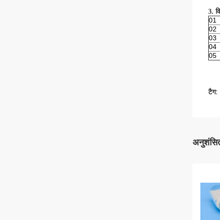
3. व
01
02
03
04
05
टैग:
अनुशंसित