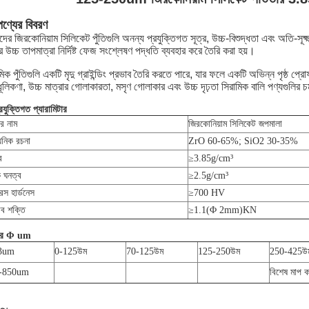
পণ্যের বিবরণ
ের জিরকোনিয়াম সিলিকেট পুঁতিগুলি অনন্য প্রযুক্তিগত সূত্র, উচ্চ-বিশুদ্ধতা এবং অতি-সূ
 উচ্চ তাপমাত্রা নির্দিষ্ট ফেজ সংশ্লেষণ পদ্ধতি ব্যবহার করে তৈরি করা হয়।
মিক পুঁতিগুলি একটি মৃদু গ্রাইন্ডিং প্রভাব তৈরি করতে পারে, যার ফলে একটি অভিন্ন পৃষ্ঠ 
ূলিকণা, উচ্চ মাত্রার গোলাকারতা, মসৃণ গোলাকার এবং উচ্চ দৃঢ়তা সিরামিক বালি পণ্যগুলির চ
রযুক্তিগত প্যারামিটার
ের নাম
জিরকোনিয়াম সিলিকেট জপমালা
য়নিক রচনা
ZrO 60-65%; SiO2 30-35%
ব
≥3.85g/cm³
ক ঘনত্ব
≥2.5g/cm³
রস হার্ডনেস
≥700 HV
াব শক্তি
≥1.1(Φ 2mm)KN
র Φ um
3um
0-125
উম
70-125
উম
125-250
উম
250-425
উ
-850um
বিশেষ মাপ ক