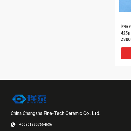
বিমান 
425μm 
Z300 স
China Changsha Fine-Tech Ceramic Co., Ltd.
VI
+008613957664636