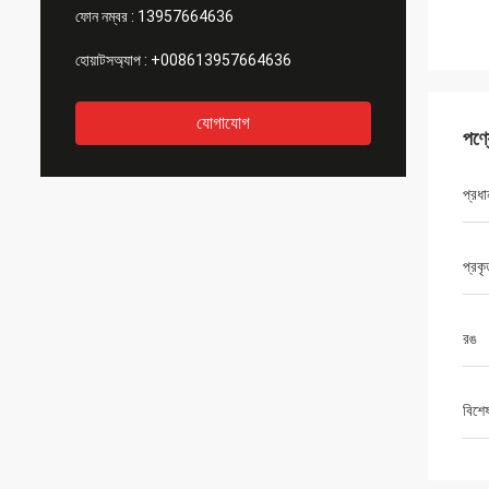
ফোন নম্বর :
13957664636
হোয়াটসঅ্যাপ :
+008613957664636
যোগাযোগ
পণ্
প্রধা
প্রক
রঙ
বিশে