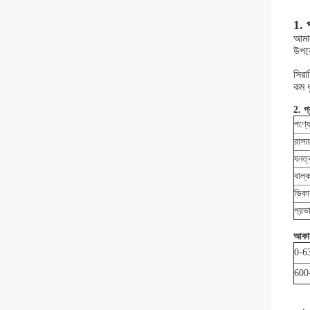
1. 
আমাদ
উপরে
সিরা
কম ধ
2. প্
পণ্য
রাসা
ঘনত্
বাল্
ভিকা
প্রভ
আকা
0-6
600