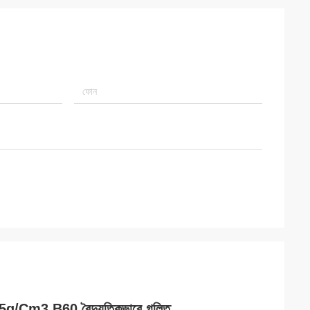
85g/Cm3 B60 বৈদ্যুতিকভাবে গলিত