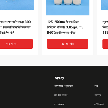
চলাচলের অংশগুলির জন্য 300-
125-250um জিরকোনিয়াম
ল্যা
জিরকোনিয়াম সিলিকেট বল
সিলিকেট পাউডার 3.85g/Cm3
জির
িরামিক বালি
B60 বৈদ্যুতিকভাবে গলিত
1180
ভালো দাম
ভালো দাম
সম্বন্ধে
কোম্পানির প্রোফাইল
খবর
কারখানা ভ্রমণ
ক্ষেত্রে
DEO
মান নিয়ন্ত্রণ
সাইট ম্যাপ