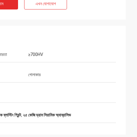
াম
এখন যোগাযোগ
োরতা
≥700HV
গোলাকার
্লাস্টিং গ্রিন্ট
,
২৫ কেজি ড্রাম সিরামিক অ্যাব্রাসিভ