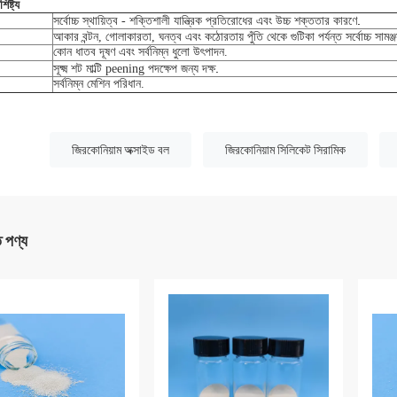
িষ্ট্য
.
সর্বোচ্চ স্থায়িত্ব - শক্তিশালী যান্ত্রিক প্রতিরোধের এবং উচ্চ শক্ততার কারণে
আকার বন্টন, গোলাকারতা, ঘনত্ব এবং কঠোরতায় পুঁতি থেকে গুটিকা পর্যন্ত সর্বোচ্চ সামঞ্জ
কোন ধাতব দূষণ এবং সর্বনিম্ন ধুলো উৎপাদন.
.
সূক্ষ্ম শট মাল্টি peening পদক্ষেপ জন্য দক্ষ
সর্বনিম্ন মেশিন পরিধান.
:
জিরকোনিয়াম অক্সাইড বল
জিরকোনিয়াম সিলিকেট সিরামিক
ত পণ্য