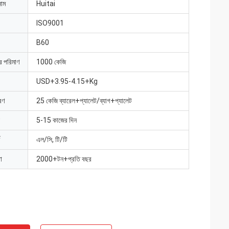
নাম
Huitai
ISO9001
B60
ার পরিমাণ
1000 কেজি
USD+3.95-4.15+Kg
রণ
25 কেজি ব্যারেল+প্যালেট/ব্যাগ+প্যালেট
5-15 কাজের দিন
এল/সি, টি/টি
া
2000+টন+প্রতি বছর