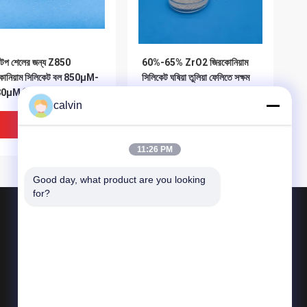
পটপ শেলের জন্য Z850
60%-65% ZrO2 জিরকোনিয়াম
কোনিয়াম সিলিকেট বল 850μM-
সিলিকেট ঘষিয়া তুলিয়া ফেলিতে সক্ষম
μM গ্রিট ব্লাস্টিং মিডিয়া
Z425 শক্তিশালী রাসায়নিক
calvin
প্রতিরোধের সাথে
ভালো দাম
ভালো দাম
11:26 PM
Good day, what product are you looking 
for?
পণ্য
সিরামিক ব্লাস্টিং মিডিয়া
সিরামিক পুঁতি বিস্ফোরণ
সিরামিক বিস্ফোরণ ঘষিয়া তুলিয়া ফেলিতে সক্ষম