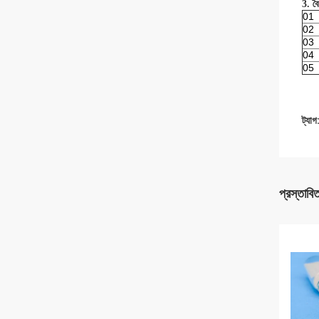
3. বৈশ
01
02
03
04
05
ট্যাগ
প্রস্তাবি