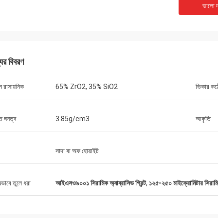
ভালো দ
যের বিবরণ
ন রাসায়নিক
65% ZrO2, 35% SiO2
ভিকার কঠ
ৃত ঘনত্ব
3.85g/cm3
আকৃতি
সাদা বা অফ হোয়াইট
ষভাবে তুলে ধরা
আইএসও৯০০১ সিরামিক অ্যাব্রাসিভ গ্রিন্ট
,
১২৫-২৫০ মাইক্রোমিটার সিরামিক ব