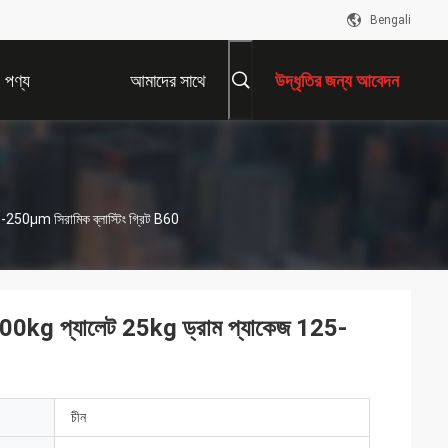
Bengali
পণ্য
আমাদের সাথে
উদ্ধৃতির জন্য আবেদন
যোগাযোগ করুন
5-250μm সিরামিক ব্লাস্টিং গ্রিট B60
 1000kg প্যালেট 25kg ড্রাম প্যাকেজ 125-
চীন