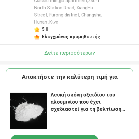
Classic mingjia apartment,230-1
North Station Road, XiangHu
Street, Furong district, Changsha,
Hunan ,Κίνα
5.0
Ελεγχμένος προμηθευτής
Δείτε περισσότερων
Αποκτήστε την καλύτερη τιμή για
Λευκή σκόνη οξειδίου του
αλουμινίου που έχει
σχεδιαστεί για τη βελτίωση
της απόδοσης της γυάλωσης
στις βιομηχανίες οπτικών
φακών και ημιαγωγών