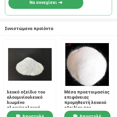
Να συνεχίσει
Συνιστώμενα προϊόντα
Αρχική Σελίδα
λευκό οξείδιο του
Μέσα προετοιμασίας
αλουμινίουλευκό
επιφάνειας
Προϊόντα
λιωμένο
προμηθευτή λευκού
αλουμίνιολευκό
οξειδίου του
κορούντιο
αλουμινίου
Σχετικά με εμάς
Αποστολή
Αποστολή