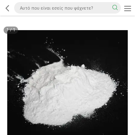
1
/
1