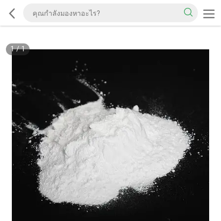
1
/
1