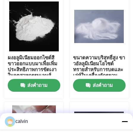
ทัวร์โรงงาน
ควบคุมคุณภาพ
ติดต่อเรา
ผงอลูมิเนียมออกไซด์สี
ขนาดความบริสุทธิ์สูง ขา
ขาวออกแบบมาเพื่อเพิ่ม
วอัลลูมิเนียมโอไซด์
ประสิทธิภาพการขัดเงา
ทรายสําหรับการบดและ
ขออ้าง
ในอุตสาหกรรมเลนส์
เล่ห์ในเครื่องจักรยาน
สายตาและเซมิ
ยนต์และอากาศและ
ส่งคำถาม
ส่งคำถาม
คอนดักเตอร์
อิเล็กทรอนิกส์
สื่อการพ่นเซรามิก
การพ่นลูกปัดเซรามิก
calvin
สารกัดกร่อนเซรามิก