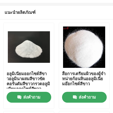
แนะนำผลิตภัณฑ์
อลูมิเนียมออกไซด์สีขา
สื่อการเตรียมผิวของผู้จํา
วอลูมินาผสมสีขาวขัด
หน่ายก้อนหินออลูมิเนีย
บ้าน
คอรันดัมสีขาวกรวดอลูมิ
มอ๊อกไซด์สีขาว
เนียมออกไซด์สีขาว
ผลิตภัณฑ์
ส่งคำถาม
ส่งคำถาม
เกี่ยวกับเรา