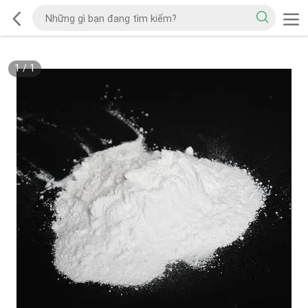
1
/
1