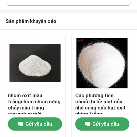
Sản phẩm khuyến cáo
nhôm oxit màu
Các phương tiện
Nhà
trắngnhôm nhôm nóng
chuẩn bị bề mặt của
chảy màu trắng
nhà cung cấp hạt oxit
corundum mài
nhôm trắng
Sản phẩm
trắngnhôm oxit hạt
Gửi yêu cầu
Gửi yêu cầu
Về chúng tôi