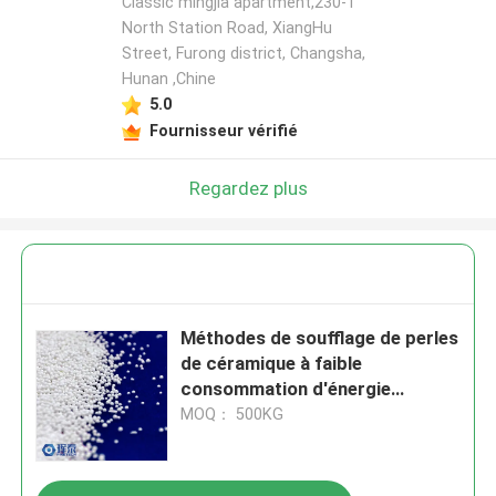
Classic mingjia apartment,230-1
North Station Road, XiangHu
Street, Furong district, Changsha,
Hunan ,Chine
5.0
Fournisseur vérifié
Regardez plus
Méthodes de soufflage de perles
de céramique à faible
consommation d'énergie
incorporant une plage de taille
MOQ： 500KG
de 0,1 mm à 3 mm pour une
finition de surface améliorée