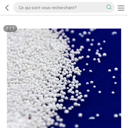
1
/
1