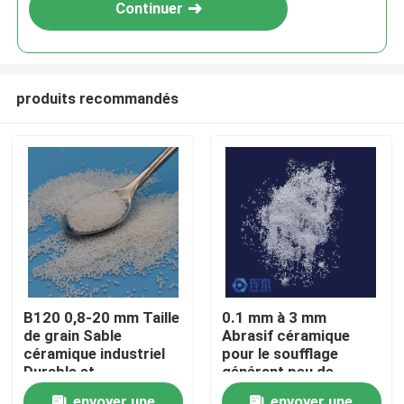
Continuer
produits recommandés
Aperçu
B120 0,8-20 mm Taille
0.1 mm à 3 mm
de grain Sable
Abrasif céramique
Produits
céramique industriel
pour le soufflage
Durable et
générant peu de
performances
poussière Conçu pour
A propos de nous
envoyer une
envoyer une