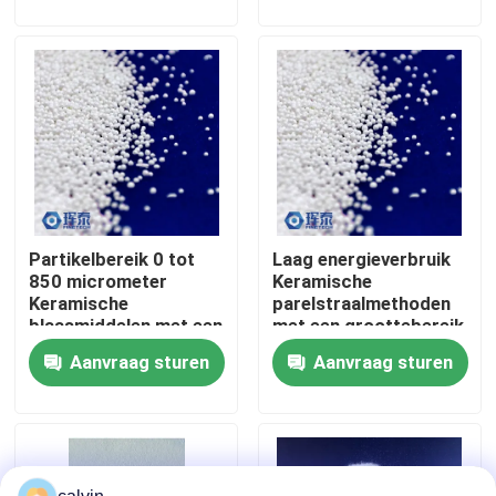
deeltjesgrootte en
schuurmiddel
Fabrieksreis
Kwaliteitscontrole
Contacteer ons
Partikelbereik 0 tot
Laag energieverbruik
Vraag een offerte aan
850 micrometer
Keramische
Keramische
parelstraalmethoden
blaasmiddelen met een
met een groottebereik
Ceramische het Vernietigen Media
laag energieverbruik
van 0,1 mm tot 3 mm
Aanvraag sturen
Aanvraag sturen
en een groottebereik
voor verbeterde
van 0,1 mm tot 3 mm
oppervlakteafwerking
Het ceramische Parel Vernietigen
Ontworpen voor
oppervlaktebehandeling
Ceramisch het Vernietigen Schuurmiddel