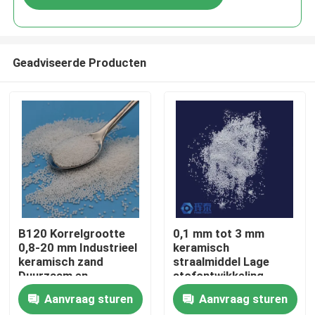
Geadviseerde Producten
Thuis
B120 Korrelgrootte
0,1 mm tot 3 mm
0,8-20 mm Industrieel
keramisch
keramisch zand
straalmiddel Lage
Producten
Duurzaam en
stofontwikkeling
prestatiegericht
Ontworpen voor
Aanvraag sturen
Aanvraag sturen
consistente
Over ons