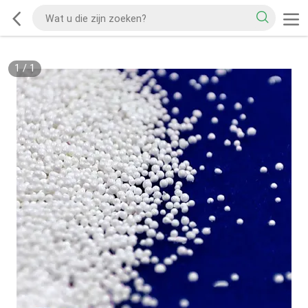
1
/
1