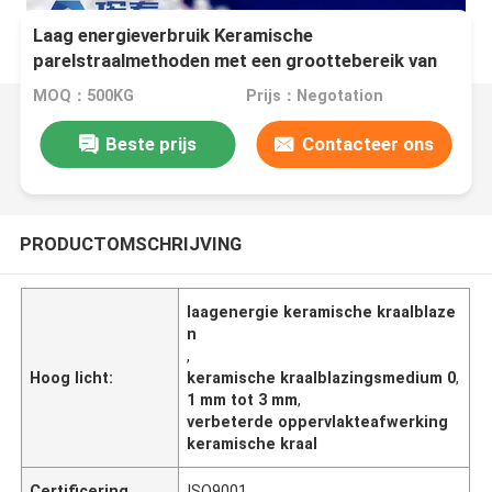
Laag energieverbruik Keramische
parelstraalmethoden met een groottebereik van
0,1 mm tot 3 mm voor verbeterde
MOQ：500KG
Prijs：Negotation
oppervlakteafwerking
Beste prijs
Contacteer ons
PRODUCTOMSCHRIJVING
laagenergie keramische kraalblaze
n
,
Hoog licht:
keramische kraalblazingsmedium 0
,
1 mm tot 3 mm
,
verbeterde oppervlakteafwerking
keramische kraal
Certificering
ISO9001