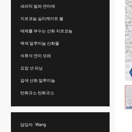
세라믹 발파 연마제
지르코늄 실리케이트 볼
매체를 부수는 산화 지르코늄
백색 알루미늄 산화물
석류석 연마 모래
요업 샷 피닝
갈색 산화 알루미늄
탄화규소 탄화규소
담당자 :
Wang