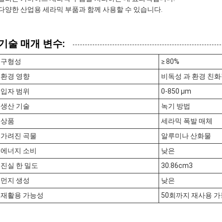
다양한 산업용 세라믹 부품과 함께 사용할 수 있습니다.
기술 매개 변수:
구형성
≥ 80%
환경 영향
비독성 과 환경 친
입자 범위
0-850 μm
생산 기술
녹기 방법
상품
세라믹 폭발 매체
가려진 곡물
알루미나 산화물
에너지 소비
낮은
진실 한 밀도
30.86cm3
먼지 생성
낮은
재활용 가능성
50회까지 재사용 가