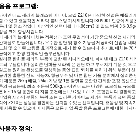
응용 프로그램:
파이인 테크 세라믹 블래스팅 미디어, 모델 Z210은 다양한 산업용 애플
할 수 있고 효율적인 세라믹 블래스팅 가시제입니다.ISO9001 인증이 제품
무리 및 청소 작업에 이상적인 선택이됩니다.86cm3 및 밀도 범위 3.6-3.
정을 크게 향상시킵니다.
이 세라믹 블래싱 매체는 정확성과 표면 무결성이 가장 중요한 산업 세라
산화물로 만들어집니다., 우수한 절단 및 청소 기능을 제공하여 산업용 세라
노화 및 오래된 코팅을 효과적으로 제거 할 수 있습니다.추가로, 매체는 70-
율적이고 환경 친화적인 솔루션입니다.
실리콘 탄화물 세라믹 부품이 포함 된 시나리오에서, 파이낸 테크 Z210
로써 우월합니다.실리콘 탄화물 세라믹 은 단단 하고 부서지기 쉬운 것 으로
밀도는 원하는 완성도를 달성하는 동안 표면 퇴화를 피하기 위해 부품이 
을위한 훌륭한 선택, 자동차, 항공우주 및 다른 첨단 기술 분야에서 실리
이 제품은 25kg 배럴, 25kg 가방 및 1톤 팔렛을 포함한 편리한 포장 옵션
톤의 공급능력, 최소 주문량 500kg, 파이인 테크는 다양한 프로젝트 규모
은 5 ~ 15 일 동안이며 지불 조건에는 L / C 및 T / T가 포함됩니다.원활
산업용 세라믹 부품의 복원 또는 실리콘 카바이드 세라믹 부품의 표면 품질
디어 Z210는 성능을 결합하는 신뢰할 수있는 선택입니다, 효율성 및 지속
해 사용할 수 있으며,이 제품은 모든 산업 폭발 응용 프로그램에 대한 다
사용자 정의: