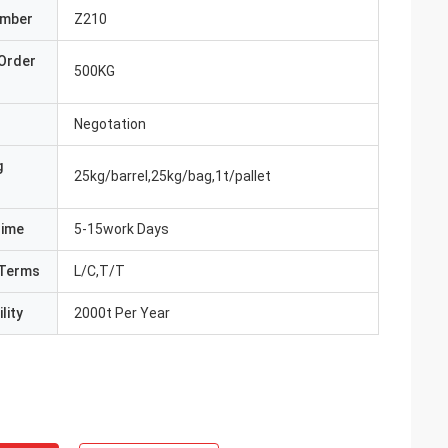
umber
Z210
Order
500KG
Negotation
g
25kg/barrel,25kg/bag,1t/pallet
Time
5-15work Days
Terms
L/C,T/T
lity
2000t Per Year