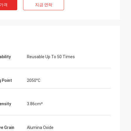
 가격
지금 연락
bility
Reusable Up To 50 Times
g Point
2050°C
ensity
3.86cm³
ve Grain
Alumina Oxide