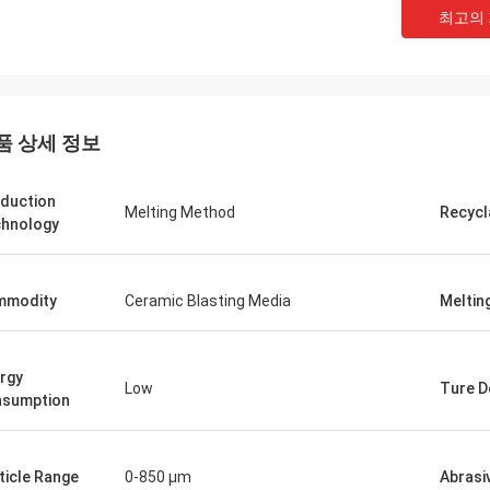
최고의
품 상세 정보
duction
Melting Method
Recycla
hnology
mmodity
Ceramic Blasting Media
Meltin
rgy
Low
Ture D
sumption
ticle Range
0-850 μm
Abrasi