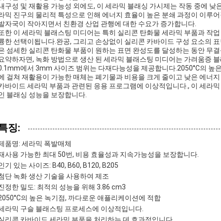
내구성 및 재활용 가능성 외에도, 이 세라믹 블래싱 가시제는 작동 중에 낮
라믹 진구의 물리적 특성으로 인해 에너지 효율이 높은 분쇄 과정이 이루
발자국이 작아지면서 친환경 산업 관행에 대한 수요가 증가합니다.
또한 이 세라믹 블래스팅 미디어는 특히 실리콘 탄화물 세라믹 부품과 작업 
륭한 선택이됩니다.완공, 그리고 손상없이 실리콘 카바이드 구성 요소의 표
은 섬세한 실리콘 탄화물 부품이 원하는 표면 완성도를 달성하는 동안 무결
요약하자면, 녹화 방법으로 생산 된 세라믹 블래스팅 미디어는 가려움증 블
0.1mm에서 3mm 사이즈 범위는 다재다능성을 제공합니다.2050°C의 
에 걸쳐 재활용이 가능한 매체는 폐기물과 비용을 크게 줄이고 낮은 에너
카바이드 세라믹 부품과 관련된 응용 프로그램에 이상적입니다., 이 세라믹
인 블래싱 성능을 보장합니다.
특징:
제품명: 세라믹 폭발매체
재사용 가능한 최대 50번, 비용 효율성과 지속가능성을 보장합니다.
인기 있는 사이즈: B40, B60, B120, B205
첨단 녹화 생산 기술을 사용하여 제조
진정한 밀도: 최적의 성능을 위해 3.86 cm3
2050°C의 높은 녹기점, 까다로운 애플리케이션에 적합
세라믹 구슬 블래스팅 프로세스에 이상적입니다.
실리콘 카바이드 세라믹 부품을 처리하는 데 효과적입니다.