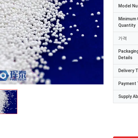
Model N
Minimum 
Quantity
가격
Packagin
Details
Delivery 
Payment 
Supply Abi