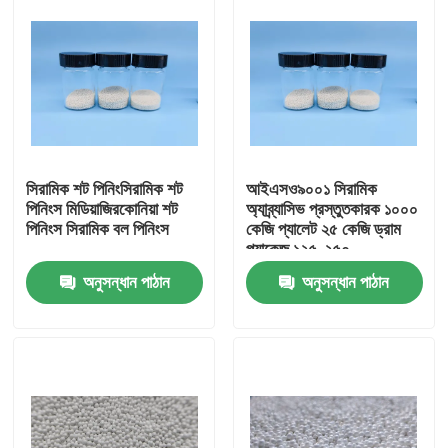
সিরামিক শট পিনিংসিরামিক শট
আইএসও৯০০১ সিরামিক
পিনিংস মিডিয়াজিরকোনিয়া শট
অ্যাব্র্যাসিভ প্রস্তুতকারক ১০০০
পিনিংস সিরামিক বল পিনিংস
কেজি প্যালেট ২৫ কেজি ড্রাম
প্যাকেজ ১২৫-২৫০
মাইক্রোমিটার সিরামিক ব্লাস্টিং
অনুসন্ধান পাঠান
অনুসন্ধান পাঠান
গ্রেট B60 B120 B40
বাড়ি
পণ্য
আমাদের সম্পর্কে