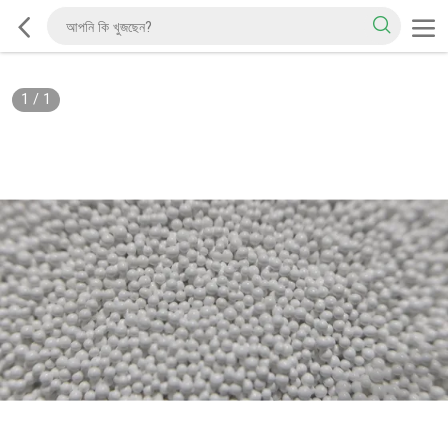
1
/
1