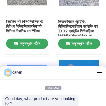
কারখানা ভ্রমণ
সিরামিক শট পিনিংসিরামিক শট
জিরকোনিয়াম গ্রাইন্ডিং
পিনিংস মিডিয়াজিরকোনিয়া শট
মিডিয়াজিরকোনিয়াম গ্রাইন্ডিং বল
মান নিয়ন্ত্রণ
পিনিংস সিরামিক বল পিনিংস
ZrO2 গ্রাইন্ডিং মিডিয়াট্রিয়া
স্থিতিশীল জিরকোনিয়াম মণু
অনুসন্ধান পাঠান
অনুসন্ধান পাঠান
আমাদের সাথে যোগাযোগ করুন
উদ্ধৃতির জন্য আবেদন
calvin
সিরামিক ব্লাস্টিং মিডিয়া
সিরামিক পুঁতি বিস্ফোরণ
6:43 AM
Good day, what product are you looking 
সিরামিক বিস্ফোরণ ঘষিয়া তুলিয়া ফেলিতে সক্ষম
for?
কারখানার সরবরাহ জিরকোনিয়াম
শিল্প সিরামিক ZrO2 জিরকোনিয়া