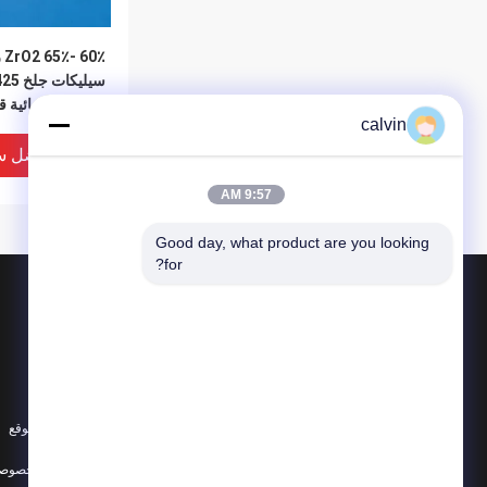
0٪
مقاومة كيميائية ق
calvin
افضل س
9:57 AM
Good day, what product are you looking 
for?
المنتجات
حول
وسائل تفجير السيراميك
أخبار
نسف حبة السيراميك
الحالات
صنفرة سيراميك
خريطة الموقع
65 ٪ ZrO2 
جميع الفئات
سياسة الخصوصي