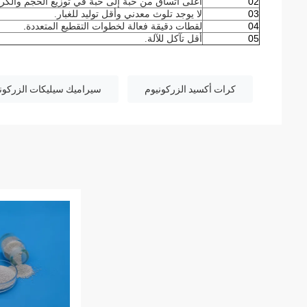
02
أعلى اتساق من حبة إلى حبة في توزيع الحجم والكروي
03
لا يوجد تلوث معدني وأقل توليد للغبار.
.
04
لقطات دقيقة فعالة لخطوات التقطيع المتعددة
05
أقل تآكل للآلة.
كرات أكسيد الزركونيوم
سيراميك سيليكات الزركون