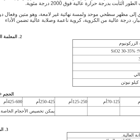
ثابت بدرجة حرارة عالية فوق 2000 درجة مئوية.
ي إلى مظهر سطحي موحد ولمسة نهائية غير لامعة، وهو متين وفعال د
، درجة عالية من الكروية، كروية ناعمة وصلابة عالية تضمن الأداء
2. المعلمة الفنية
الزركونيوم
الحجم Φ أم
م
70-125
أم
125-250
أم
250-425
أم
425-600
أم
يمكن تخصيص الأحجام الخاصة.
3. الميزة
.
ة العالية