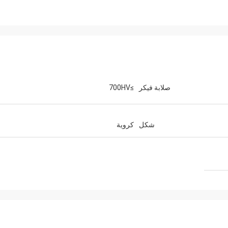
صلابة فيكر
≥700HV
شكل
كروية