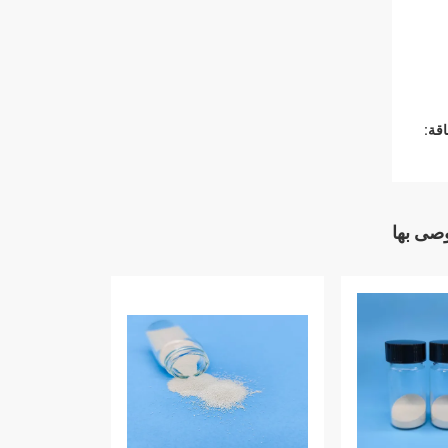
قة:
وصى بها