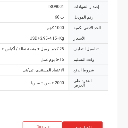
إصدار الشهادات
ISO9001
رقم الموديل
ب 60
الحد الأدنى لكمية
1000 كجم
الأسعار
USD+3.95-4.15+Kg
تفاصيل التغليف
25 كجم برميل + منصة نقالة / أكياس + منصة نقالة
وقت التسليم
5-15 يوم عمل
شروط الدفع
الاعتماد المستندي، تي/تي
القدرة على
2000 + طن + سنويا
العرض
افضل سعر
ﺎﺘﺼﻟ ﺍﻶﻧ