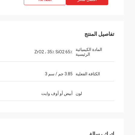
تفاصيل المنتج
المادة الكيميائية
65٪ ZrO2 ، 35٪ SiO2
الرئيسية
الكثافة الفعلية
3.85 جم / سم 3
لون
أبيض أو أوف وايت
اترك رسالة