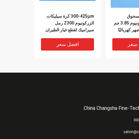
125-2 مسحوق
300-425μm كرة سيليكات
سيليكات الزركونيوم 3.85 جم
الزركونيوم Z300 رمل
سيراميك لقطع غيار الطيران
 سعر
افضل سعر
China Changsha Fine-Tech
VIDEO
الزركونيوم
حبات الكرة سيليكات
calvin@c
خالية من
الزركونيوم عالية الاستدارة