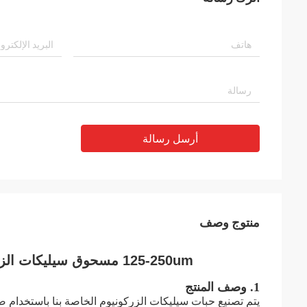
أرسل رسالة
منتوج وصف
125-250um مسحوق سيليكات الزركونيوم 3.85 جم / سم 3 B60 منصهر كهربائيًا
1. وصف المنتج
يتم تصنيع حبات سيليكات الزركونيوم الخاصة بنا باستخدام 