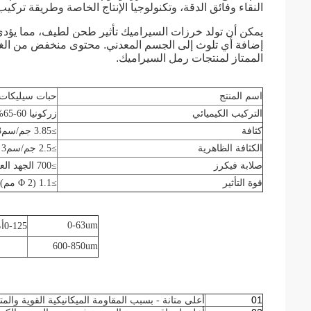
النقاء وفائق الدقة، وتكنولوجيا الإنتاج الخاصة وطريقة تركيب الطور ال
يمكن أن تولد خرزات السيراميك تأثير طحن لطيف، مما يؤد
إضافة أي تلوث إلى الجسم المعدني. محتوى منخفض من الغبار
الممتاز لمنتجات رمل السيراميك.
اسم المنتج
حبات سيليكات 
التركيب الكيميائي
زركونيا 60-65%؛ SiO2 30-35%
كثافة
≥3.85 جم/سم3
الكثافة الظاهرية
≥2.5 جم/سم3
صلابة فيكرز
≥700 الجهد العالي
قوة التأثير
≥1.1 (Φ 2 مم) كيلو نيوتن
0-63um
0-125
أ
600-850um
01
أعلى متانة - بسبب المقاومة الميكانيكية القوية والمتان