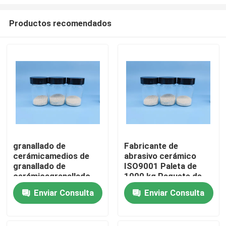
Productos recomendados
granallado de
Fabricante de
cerámicamedios de
abrasivo cerámico
Inicio
granallado de
ISO9001 Paleta de
cerámicagranallado
1000 kg Paquete de
de circoniobolas de
tambor de 25 kg
Productos
Enviar Consulta
Enviar Consulta
cerámica de
Arena de voladura de
granallado
cerámica de 125-250
μm B60 B120 B40
Sobre nosotros