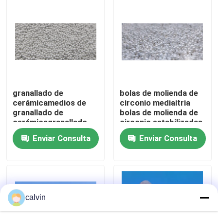
Visita a la fábrica
Control de Calidad
Contacto
granallado de
bolas de molienda de
cerámicamedios de
circonio mediaitria
granallado de
bolas de molienda de
Solicitar una cotización
cerámicagranallado
circonio estabilizadas
de circoniobolas de
con mediaitria
Enviar Consulta
Enviar Consulta
cerámica de
Medios de voladura de cerámica
granallado
Voladura de cerámica de la gota
calvin
Abrasivo de voladura de cerámica