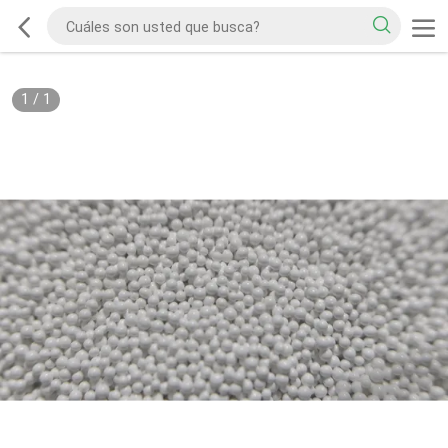
1
/
1