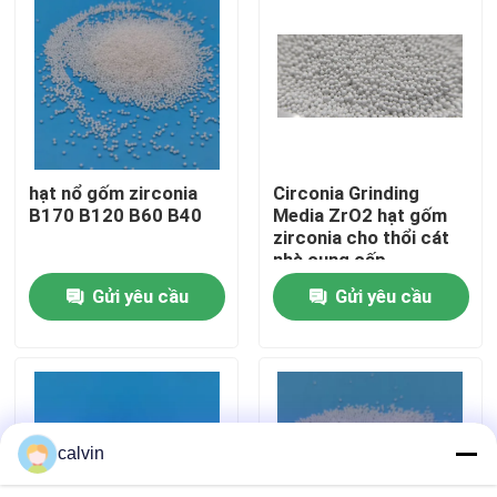
Tham quan nhà máy
Kiểm soát chất lượng
hạt nổ gốm zirconia
Circonia Grinding
Liên hệ chúng tôi
B170 B120 B60 B40
Media ZrO2 hạt gốm
zirconia cho thổi cát
nhà cung cấp
Yêu cầu báo giá
Gửi yêu cầu
Gửi yêu cầu
Phương tiện nổ gốm
nổ hạt gốm
calvin
Gốm nổ mài mòn