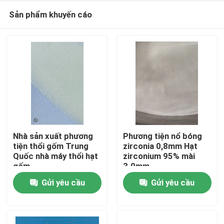
Sản phẩm khuyến cáo
Nhà sản xuất phương
Phương tiện nổ bóng
tiện thổi gốm Trung
zirconia 0,8mm Hạt
Quốc nhà máy thổi hạt
zirconium 95% mài
Nhà
gốm
3.0mm
Gửi yêu cầu
Gửi yêu cầu
Sản phẩm
Về chúng tôi