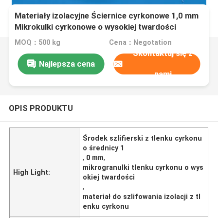
Materiały izolacyjne Ściernice cyrkonowe 1,0 mm
Mikrokulki cyrkonowe o wysokiej twardości
MOQ：500 kg
Cena：Negotation
Skontaktuj się z
Najlepsza cena
nami
OPIS PRODUKTU
Środek szlifierski z tlenku cyrkonu
o średnicy 1
,
0 mm
,
mikrogranulki tlenku cyrkonu o wys
High Light:
okiej twardości
,
materiał do szlifowania izolacji z tl
enku cyrkonu