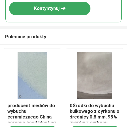
Kontyntynuj
Polecane produkty
Dom
producent mediów do
0Środki do wybuchu
Produkty
wybuchu
kulkowego z cyrkonu o
ceramicznego China
średnicy 0,8 mm, 95%
ceramic bead blasting
żwirów z cyrkonu,
O nas