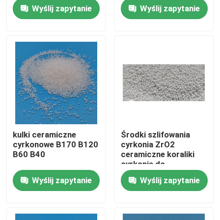
factory
szlifowanie 3,0 mm
Wyślij zapytanie
Wyślij zapytanie
Wycieczka po fabryce
Kontrola jakości
Skontaktuj się z nami
Poprosić o wycenę
kulki ceramiczne
Środki szlifowania
cyrkonowe B170 B120
cyrkonia ZrO2
Ceramiczne środki do piaskowania
B60 B40
ceramiczne koraliki
cyrkonia do
piaszczeniowania
Wyślij zapytanie
Wyślij zapytanie
Ceramiczne kulki do piaskowania
dostawca
Ceramiczne ścierniwo do piaskowania