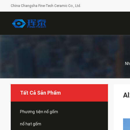
China Changsha Fine-Tech Ceramic Co., Ltd.
Nh
Tất Cả Sản Phẩm
A
Phương tiện nổ gốm
nổ hạt gốm