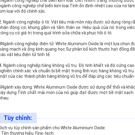
1Ngành công nghiệp chế biến kim loại: Oxit nhôm trắng thường được
ngành công nghiệp chế biến kim loại.Tính ổn định nhiệt cao của nó làm
kim loại với độ chính xác.
2. Ngành công nghiệp ô tô: Vật liệu mài mòn này được sử dụng rộng r
phận động cơ, khung gầm và tấm thân xe. Hiệu quả của nó trong việc 
công cụ có giá trị trong quá trình sửa chữa và phục hồi ô tô.
3Ngành công nghiệp điện tử: White Aluminum Oxide là một lựa chọn đ
bảng mạch và ống kính quang học.Sự phân bố kích thước hạt đồng đ
các vật liệu điện tử tinh tế.
4. Ngành công nghiệp hàng không vũ trụ: Độ tinh khiết và độ cứng ca
nghiền chính xác và chuẩn bị bề mặt trong lĩnh vực hàng không vũ tr
mặt của các thành phần hàng không vũ trụ để đáp ứng các tiêu chuẩn
5Ngành xây dựng: White Aluminum Oxide được sử dụng để thổi và khắc 
xây dựng.Tính chất mài mòn của nó giúp đạt được một bề mặt sạch và
nhau.
Tùy chỉnh:
Dịch vụ tùy chỉnh sản phẩm cho White Aluminium Oxide:
- Tên thương hiệu: Fine-tech