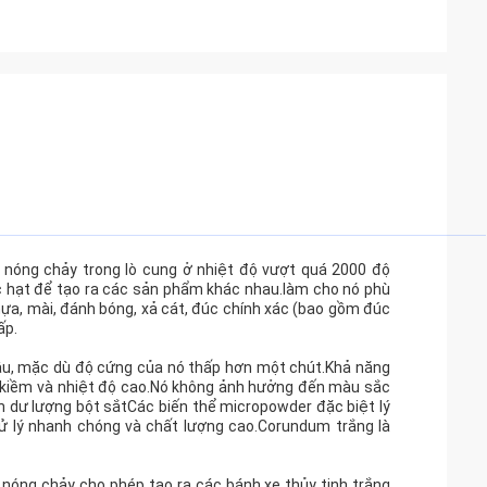
nóng chảy trong lò cung ở nhiệt độ vượt quá 2000 độ
ớc hạt để tạo ra các sản phẩm khác nhau.làm cho nó phù
ựa, mài, đánh bóng, xả cát, đúc chính xác (bao gồm đúc
ấp.
âu, mặc dù độ cứng của nó thấp hơn một chút.Khả năng
it, kiềm và nhiệt độ cao.Nó không ảnh hưởng đến màu sắc
nh dư lượng bột sắtCác biến thể micropowder đặc biệt lý
ử lý nhanh chóng và chất lượng cao.Corundum trắng là
nóng chảy cho phép tạo ra các bánh xe thủy tinh trắng