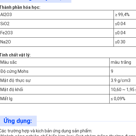
Thành phần hóa học:
Al2O3
≥ 99,4%
SiO2
≤0.04
Fe2O3
≤0.04
Na2O
≤0.30
Tính chất vật lý:
Màu sắc
màu trắng
Độ cứng Mohs
9
Mật độ thực sự
3.9 g/cm3
Mật độ khối
10,60 ~ 1,95
Mất Ig
≤ 0,09%
Ứng dụng:
Các trường hợp và kịch bản ứng dụng sản phẩm: