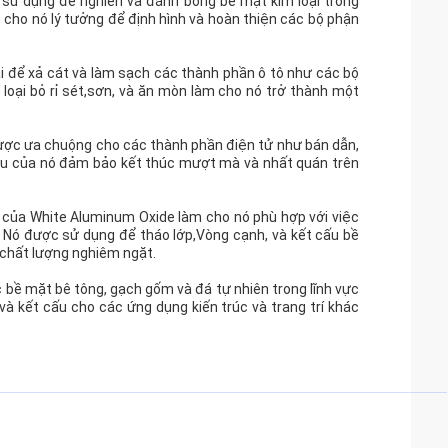
 sử dụng để nghiền và đánh bóng bề mặt kim loại trong
 cho nó lý tưởng để định hình và hoàn thiện các bộ phận
ãi để xả cát và làm sạch các thành phần ô tô như các bộ
loại bỏ rỉ sét,sơn, và ăn mòn làm cho nó trở thành một
ược ưa chuộng cho các thành phần điện tử như bán dẫn,
ều của nó đảm bảo kết thúc mượt mà và nhất quán trên
o của White Aluminum Oxide làm cho nó phù hợp với việc
ụ. Nó được sử dụng để tháo lớp,Vòng cạnh, và kết cấu bề
 chất lượng nghiêm ngặt.
bề mặt bê tông, gạch gốm và đá tự nhiên trong lĩnh vực
 kết cấu cho các ứng dụng kiến trúc và trang trí khác