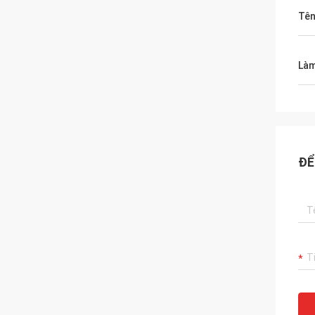
Tên
Làm
ĐỂ