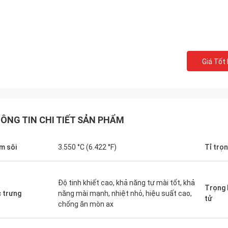
Giá Tốt
ÔNG TIN CHI TIẾT SẢN PHẨM
m sôi
3.550 °C (6.422 °F)
Tỉ trọ
Độ tinh khiết cao, khả năng tự mài tốt, khả
Trọng 
 trưng
năng mài mạnh, nhiệt nhỏ, hiệu suất cao,
tử
chống ăn mòn ax