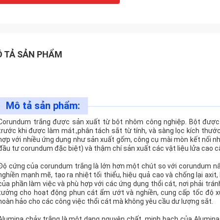
 TẢ SẢN PHẨM
Mô tả sản phẩm:
Corundum trắng được sản xuất từ bột nhôm công nghiệp. Bột được 
trước khi được làm mát.,phân tách sắt từ tính, và sàng lọc kích thư
hợp với nhiều ứng dụng như sản xuất gốm, công cụ mài mòn kết nối nh
đầu tư corundum đặc biệt) và thậm chí sản xuất các vật liệu lửa cao c
Độ cứng của corundum trắng là lớn hơn một chút so với corundum n
nghiền mạnh mẽ, tạo ra nhiệt tối thiểu, hiệu quả cao và chống lại ax
của phần làm việc và phù hợp với các ứng dụng thổi cát, nơi phải trá
tưởng cho hoạt động phun cát ẩm ướt và nghiền, cung cấp tốc độ x
hoàn hảo cho các công việc thổi cát mà không yêu cầu dư lượng sắt.
Alumina chảy trắng
là một dạng nguyên chất, minh bạch của Alumina 