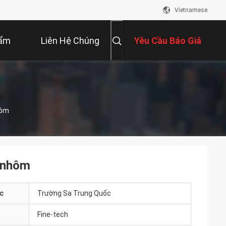
Vietnamese
hẩm
Liên Hệ Chúng
Yêu Cầu Báo Giá
Tôi
hôm
 nhôm
c
Trường Sa Trung Quốc
Fine-tech