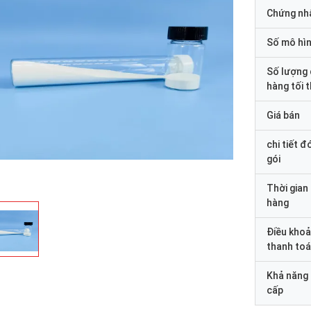
Chứng nh
Số mô hì
Số lượng
hàng tối 
Giá bán
chi tiết đ
gói
Thời gian
hàng
Điều kho
thanh to
Khả năng
cấp