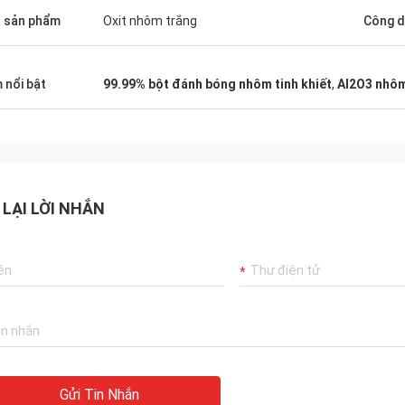
 sản phẩm
Oxit nhôm trắng
Công 
 nổi bật
99.99% bột đánh bóng nhôm tinh khiết
,
Al2O3 nhôm
 LẠI LỜI NHẮN
Gửi Tin Nhắn