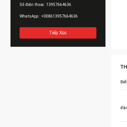
Số điện thoại :
13957664636
WhatsApp :
+008613957664636
Tiếp Xúc
TH
Điể
đặc