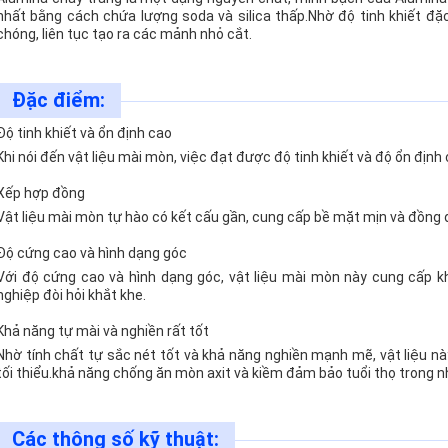
nhất bằng cách chứa lượng soda và silica thấp.Nhờ độ tinh khiết đặc
chóng, liên tục tạo ra các mảnh nhỏ cắt.
Đặc điểm:
Độ tinh khiết và ổn định cao
Khi nói đến vật liệu mài mòn, việc đạt được độ tinh khiết và độ ổn định c
Xếp hợp đồng
Vật liệu mài mòn tự hào có kết cấu gần, cung cấp bề mặt mịn và đồng
Độ cứng cao và hình dạng góc
Với độ cứng cao và hình dạng góc, vật liệu mài mòn này cung cấp k
nghiệp đòi hỏi khắt khe.
Khả năng tự mài và nghiền rất tốt
Nhờ tính chất tự sắc nét tốt và khả năng nghiền mạnh mẽ, vật liệu này 
tối thiểu.khả năng chống ăn mòn axit và kiềm đảm bảo tuổi thọ trong n
Các thông số kỹ thuật: