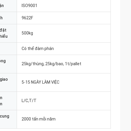
ận
ISO9001
nh
9622F
 đặt
500kg
thiểu
Có thể đàm phán
óng
25kg/thùng, 25kg/bao, 1t/pallet
 giao
5-15 NGÀY LÀM VIỆC
ản
L/C,T/T
án
 cung
2000 tấn mỗi năm