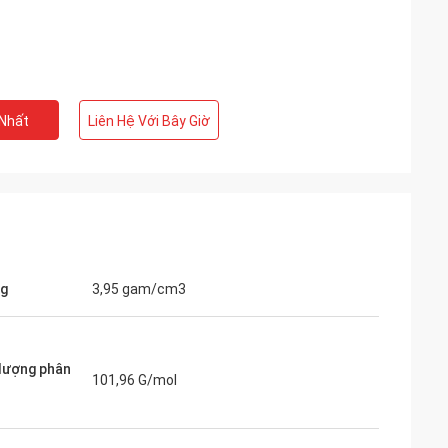
 Nhất
Liên Hệ Với Bây Giờ
ng
3,95 gam/cm3
lượng phân
101,96 G/mol