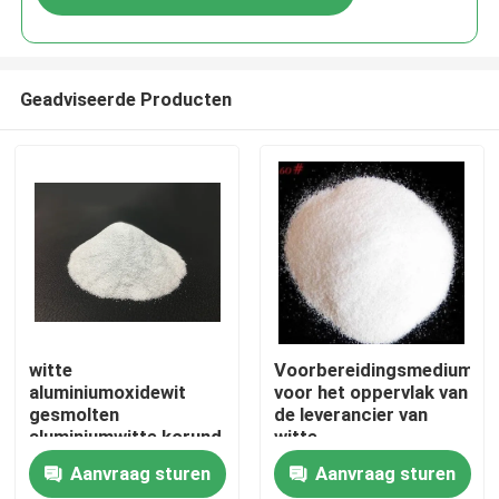
Geadviseerde Producten
Thuis
witte
Voorbereidingsmedium
aluminiumoxidewit
voor het oppervlak van
gesmolten
de leverancier van
Producten
aluminiumwitte korund
witte
abrasifwitte
aluminiumoxidegrit
Aanvraag sturen
Aanvraag sturen
aluminiumoxide korrel
Over ons