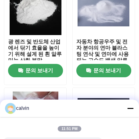
공장 투어
품질 관리
광 렌즈 및 반도체 산업
자동차 항공우주 및 전
에서 닦기 효율을 높이
자 분야의 연마 블라스
기 위해 설계 된 흰 알루
팅 연삭 및 연마에 사용
연락처
미늄 산화 분말
되는 고순도 백색 알루
미늄 산화물 그릿
문의 보내기
문의 보내기
견적 요청
요업 분사 매체
calvin
세라믹 비드 과부하 변형
11:51 PM
세라믹 발파 연마제