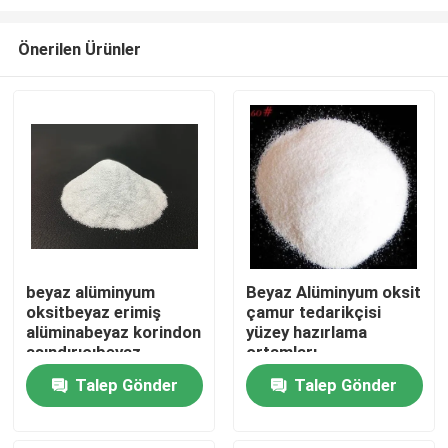
Önerilen Ürünler
beyaz alüminyum
Beyaz Alüminyum oksit
oksitbeyaz erimiş
çamur tedarikçisi
Ana sayfa
alüminabeyaz korindon
yüzey hazırlama
aşındırıcıbeyaz
ortamları
alüminyum oksit
Ürünler
Talep Gönder
Talep Gönder
taneciği
Hakkımızda