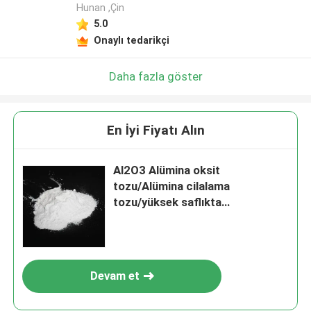
Hunan ,Çin
5.0
Onaylı tedarikçi
Daha fazla göster
En İyi Fiyatı Alın
Al2O3 Alümina oksit
tozu/Alümina cilalama
tozu/yüksek saflıkta
kalsinasyonlu alümina
Devam et