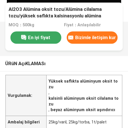
Al2O3 Alümina oksit tozu/Alümina cilalama
tozu/yüksek saflıkta kalsinasyonlu alümina
MOQ：500kg
Fiyat：Anlaşılabilir
En iyi fiyat
Bizimle iletişim kur
ÜRüN AçıKLAMASı
Yüksek saflıkta alüminyum oksit to
zu
,
Vurgulamak:
kalsinli alüminyum oksit cilalama to
zu
,
beyaz alüminyum oksit aşındırıcı
Ambalaj bilgileri
25kg/varil, 25kg/torba, 1t/palet