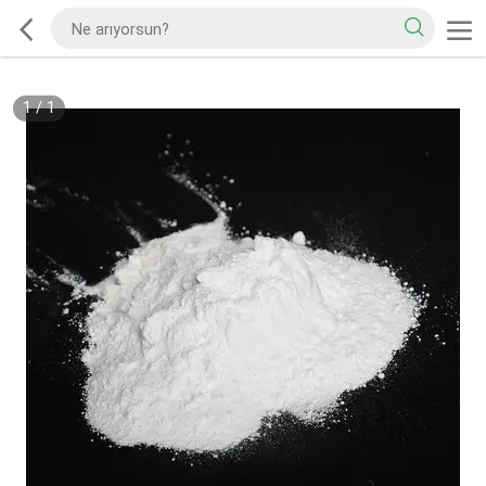
1
/
1