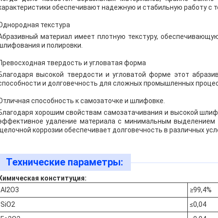
характеристики обеспечивают надежную и стабильную работу с т
Однородная текстура
Абразивный материал имеет плотную текстуру, обеспечивающу
шлифования и полировки.
Превосходная твердость и угловатая форма
Благодаря высокой твердости и угловатой форме этот абраз
способности и долговечность для сложных промышленных процес
Отличная способность к самозаточке и шлифовке.
Благодаря хорошим свойствам самозатачивания и высокой шлиф
эффективное удаление материала с минимальным выделением те
щелочной коррозии обеспечивает долговечность в различных усл
Технические параметры:
Химическая конституция:
Al2O3
≥99,4%
SiO2
≤0,04