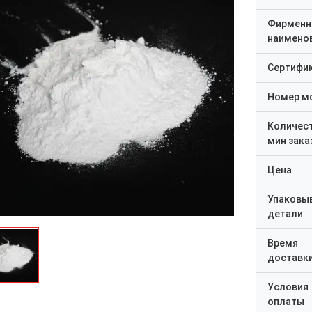
Фирменн
наимено
Сертифи
Номер м
Количес
мин зака
Цена
Упаковы
детали
Время
доставк
Условия
оплаты