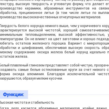
текстуру, высокую твердость и угловатую форму, что делает е
производство керамики, абразивных инструментов на связк
обработка, прецизионное литье (в том числе литье по выпл
производство высококачественных огнеупорных материалов.
Твердость белого корунда немного выше, чем у коричневого кору
характеризуется высокой чистотой, хорошей самозатачивае
минимальным тепловыделением, высокой эффективностью, 
температурам. Он не влияет на цвет заготовки и хорошо подход
избегать остатков железного порошка. Вариант с микропорош
обработки и шлифования, обеспечивая высокую скорость обра
низкому содержанию оксида железа белый корунд идеально п
остатков железа.
Белый плавленый глинозем
представляет собой чистую, прозрач
создавать самые белые остеклованные круги за счет низкого 
форма оксида алюминия. Благодаря исключительной чисто
разрушаются, образуя мелкие кусочки.
Функции:
Высокая чистота и стабильность
Когда дело касается абразивных материалов, крайне важно