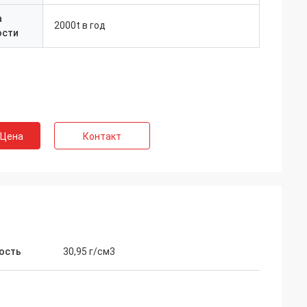
а
2000t в год
ости
 Цена
Контакт
ость
30,95 г/см3