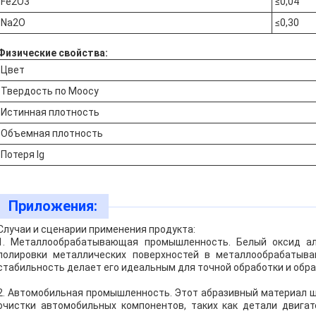
Fe2O3
≤0,04
Na2O
≤0,30
Физические свойства:
Цвет
Твердость по Моосу
Истинная плотность
Объемная плотность
Потеря Ig
Приложения:
Случаи и сценарии применения продукта:
1. Металлообрабатывающая промышленность. Белый оксид а
полировки металлических поверхностей в металлообрабатыв
стабильность делает его идеальным для точной обработки и обр
2. Автомобильная промышленность. Этот абразивный материал ш
очистки автомобильных компонентов, таких как детали двигат