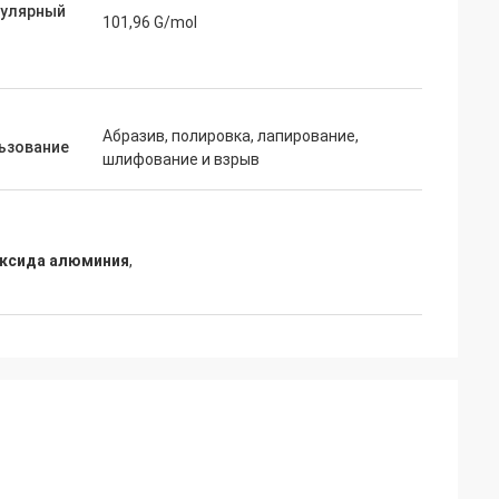
улярный
101,96 G/mol
Абразив, полировка, лапирование,
ьзование
шлифование и взрыв
оксида алюминия
,