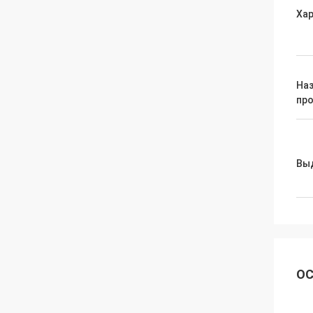
Ха
На
пр
Вы
ОС