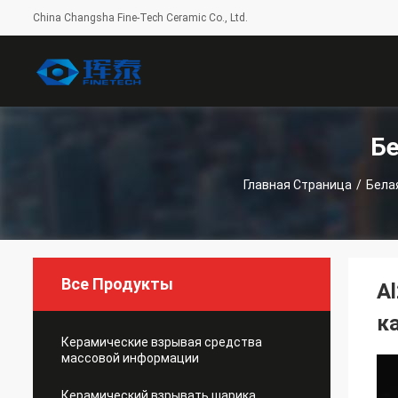
China Changsha Fine-Tech Ceramic Co., Ltd.
Б
Главная Страница
/
Бела
Все Продукты
A
к
Керамические взрывая средства
массовой информации
Керамический взрывать шарика