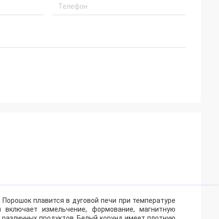
 Порошок плавится в дуговой печи при температуре
п включает измельчение, формование, магнитную
 различных продуктов. Белый корунд имеет плотную