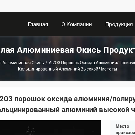
Главная
О Компании
Продукция
елая Алюминиевая Окись Продук
Страница
я Алюминиевая Окись
/
Al2O3 Порошок Оксида Алюминия/полиру
Кальцинированный Алюминий Высокой Чистоты
l2O3 порошок оксида алюминия/поли
альцинированный алюминий высокой 
Место
происхо