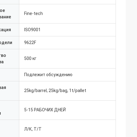
ое
Fine-tech
вание
кация
ISO9001
одели
9622F
тво
500 кг
за
Подлежит обсуждению
вая
25kg/barrel, 25kg/bag, 1t/pallet
5-15 РАБОЧИХ ДНЕЙ
и
Л/К, Т/Т