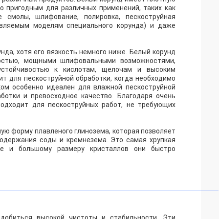
го пригодным для различных применений, таких как
е смолы, шлифование, полировка, пескоструйная
авляемым моделям специального корунда) и даже
нда, хотя его вязкость немного ниже. Белый корунд
мостью, мощными шлифовальными возможностями,
устойчивостью к кислотам, щелочам и высоким
ит для пескоструйной обработки, когда необходимо
ком особенно идеален для влажной пескоструйной
ботки и превосходное качество. Благодаря очень
одходит для пескоструйных работ, не требующих
ную форму плавленого глинозема, которая позволяет
содержания соды и кремнезема. Это самая хрупкая
те и большому размеру кристаллов они быстро
 добиться высокой чистоты и стабильности. Эти