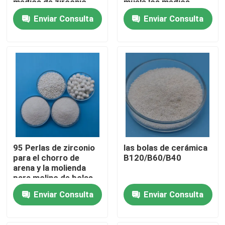
medios de zirconio
muele los medios
bolas de cerámica
granos del silicato de
Enviar Consulta
Enviar Consulta
circonio
Visita a la fábrica
Control de Calidad
Contacto
Solicitar una cotización
95 Perlas de zirconio
las bolas de cerámica
Medios de voladura de cerámica
para el chorro de
B120/B60/B40
arena y la molienda
para molino de bolas
Voladura de cerámica de la gota
planetario
Enviar Consulta
Enviar Consulta
Abrasivo de voladura de cerámica