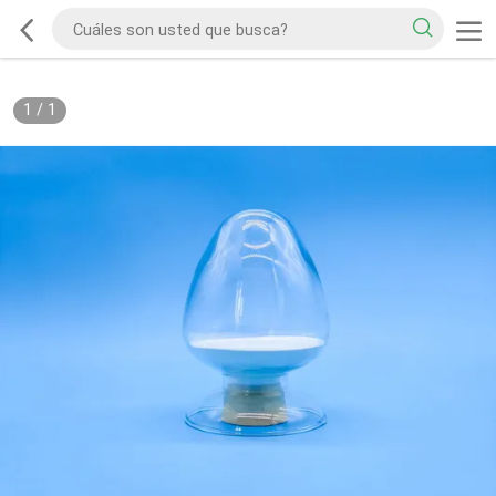
1
/
1