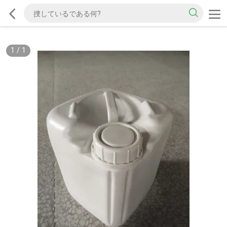
1
/
1