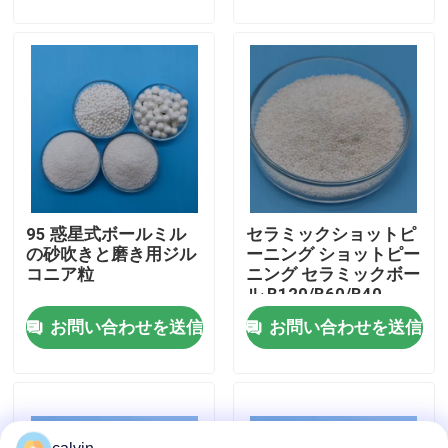
会社案内
品質管理
お問い合わせ
95 惑星式ボールミル
セラミックショットピ
見積依頼
の砂吹きと磨き用ジル
ーニング ショットピー
コニア粒
ニング セラミックボー
ル B120/B60/B40
陶磁器の発破媒体
お問い合わせを送信
お問い合わせを送信
陶磁器のビードの発破
陶磁器の発破研摩剤