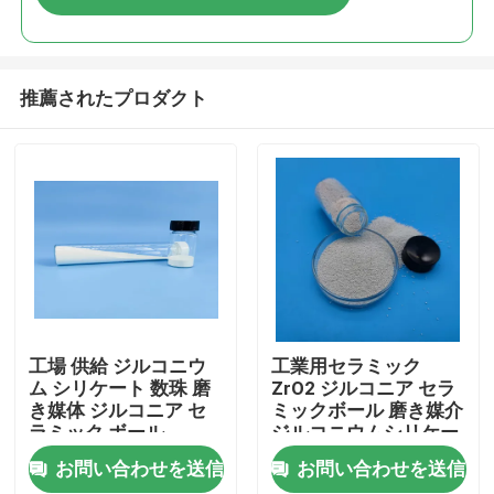
推薦されたプロダクト
ホーム
工場 供給 ジルコニウ
工業用セラミック
ム シリケート 数珠 磨
ZrO2 ジルコニア セラ
き媒体 ジルコニア セ
ミックボール 磨き媒介
製品
ラミック ボール
ジルコニウムシリケー
トビーズ
お問い合わせを送信
お問い合わせを送信
企業情報