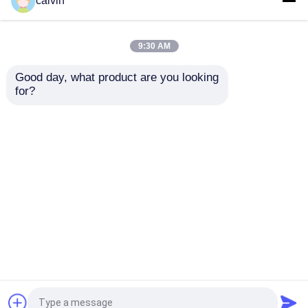
calvin
ジルコニウム ケイ酸塩の球
9:30 AM
Good day, what product are you looking 
ジルコニアの粉砕媒体
for?
セラミック・ショッ
ISO9001 セラミック・
ト・ピーニング セラミ
アブラシブメーカー
ック・ショット・ピー
1000kg パレット 25kg
白い酸化アルミニウム
ニング ミディアジルコ
ドラムパッケージ
ニア・ショット・ピー
125-250μm セラミッ
お問い合わせを送信
お問い合わせを送信
ニング セラミック・ボ
ク・ブースト・グリッ
ガーネット研摩の砂
ール・ピーニング
ト B60 B120 B40
陶磁器のショットピーニング
ホーム
企業情報
お問い合わせ
Desktop Site
Sitemap
Privacy Policy
ブラウンの酸化アルミニウム
品質
陶磁器の発破媒体
中国工場.Copyright © 2026
カーボランダムの炭化ケイ素
China Changsha Fine-Tech Ceramic Co., Ltd.. All