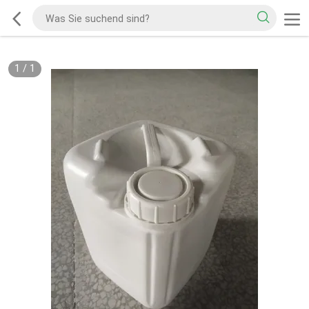
1
/
1