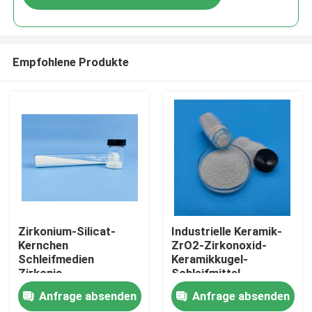
Empfohlene Produkte
Startseite
Zirkonium-Silicat-
Industrielle Keramik-
Kernchen
ZrO2-Zirkonoxid-
Schleifmedien
Keramikkugel-
Produkte
Zirkonia-
Schleifmittel,
Keramikkugeln
Zirkonium-
Anfrage absenden
Anfrage absenden
Silikatperlen
Über uns