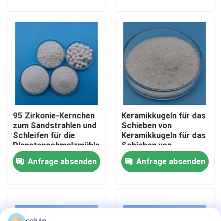
Fabrik Tour
Qualitätskontrolle
Kontakt
95 Zirkonie-Kernchen
Keramikkugeln für das
Referenzen
zum Sandstrahlen und
Schieben von
Schleifen für die
Keramikkugeln für das
Planetenschmelzmühle
Schieben von
Keramische startende Medien
Keramikkugeln
Anfrage absenden
Anfrage absenden
B120/B60/B40
Keramisches Perlen-Starten
Keramisches startendes Scheuermittel