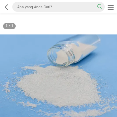
1
/
1