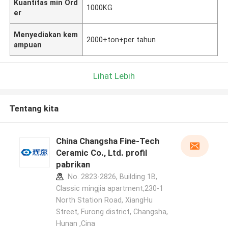
Kuantitas min Ord
1000KG
er
Menyediakan kem
2000+ton+per tahun
ampuan
Lihat Lebih
Tentang kita
China Changsha Fine-Tech
Ceramic Co., Ltd. profil
pabrikan
No. 2823-2826, Building 1B,
Classic mingjia apartment,230-1
North Station Road, XiangHu
Street, Furong district, Changsha,
Hunan ,Cina