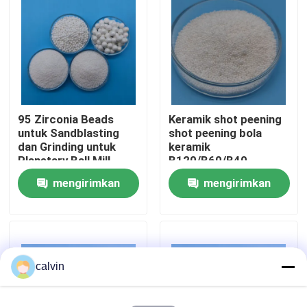
Wisata pabrik
Kontrol kualitas
95 Zirconia Beads
Keramik shot peening
Hubungi kami
untuk Sandblasting
shot peening bola
dan Grinding untuk
keramik
Planetary Ball Mill
B120/B60/B40
Quote request suatu
mengirimkan
mengirimkan
permintaan
permintaan
Media Peledakan Keramik
Peledakan Manik Keramik
calvin
Abrasif Peledakan Keramik