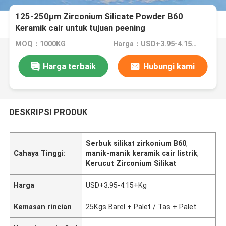
125-250μm Zirconium Silicate Powder B60
Keramik cair untuk tujuan peening
MOQ：1000KG
Harga：USD+3.95-4.15+Kg
Harga terbaik
Hubungi kami
DESKRIPSI PRODUK
Serbuk silikat zirkonium B60
,
Cahaya Tinggi:
manik-manik keramik cair listrik
,
Kerucut Zirconium Silikat
Harga
USD+3.95-4.15+Kg
Kemasan rincian
25Kgs Barel + Palet / Tas + Palet