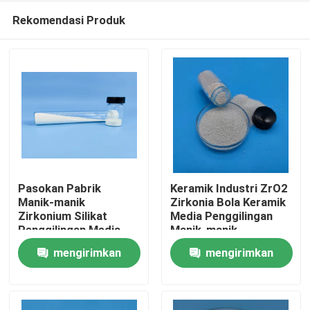
Rekomendasi Produk
Pasokan Pabrik
Keramik Industri ZrO2
Manik-manik
Zirkonia Bola Keramik
Zirkonium Silikat
Media Penggilingan
Rumah
Penggilingan Media
Manik-manik
Bola Keramik Zirkonia
Zirkonium Silikat
mengirimkan
mengirimkan
Produk
permintaan
permintaan
Tentang kita