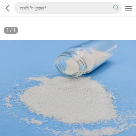
1
/
1