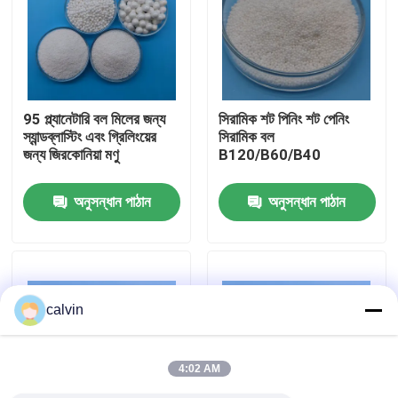
কারখানা ভ্রমণ
মান নিয়ন্ত্রণ
95 প্ল্যানেটারি বল মিলের জন্য
সিরামিক শট পিনিং শট পেনিং
স্যান্ডব্লাস্টিং এবং গ্রিলিংয়ের
সিরামিক বল
জন্য জিরকোনিয়া মণু
B120/B60/B40
আমাদের সাথে যোগাযোগ করুন
অনুসন্ধান পাঠান
অনুসন্ধান পাঠান
উদ্ধৃতির জন্য আবেদন
সিরামিক ব্লাস্টিং মিডিয়া
calvin
সিরামিক পুঁতি বিস্ফোরণ
4:02 AM
সিরামিক বিস্ফোরণ ঘষিয়া তুলিয়া ফেলিতে সক্ষম