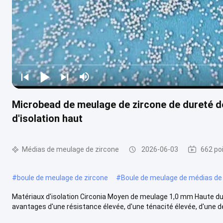
Microbead de meulage de zircone de dureté d
d'isolation haut
Médias de meulage de zircone
2026-06-03
662 po
#
boule de meulage de zircone
#
Boule de meulage de médias de
Matériaux d'isolation Circonia Moyen de meulage 1,0 mm Haute dur
avantages d'une résistance élevée, d'une ténacité élevée, d'une de