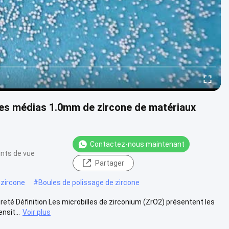
es médias 1.0mm de zircone de matériaux
Contactez-nous maintenant
ints de vue
Partager
 zircone
#
Boules de polissage de zircone
eté Définition Les microbilles de zirconium (ZrO2) présentent les
nsit...
Voir plus