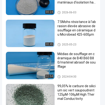
matériaux d'isolation hau
t
Médias de meulage de zircone
00:24
2026-06-03
7.5Mohs résistance à l'ab
rasion élevée abrasive de
soufflage en céramique d
u Microbead 425-600μm
Abrasif de soufflage en cérami
00:45
2025-05-23
que
Médias de soufflage en c
éramique de B40 B60 B8
0/matériel abrasif de sou
fflage
Médias de soufflage en cérami
02:54
2024-04-30
que
99,05% le carbure de silici
um sic vert saupoudrent
125μM-106μM High Ther
mal Conductivity