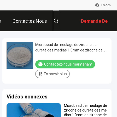
French
s
Contactez Nous
Demande De
Soumission
Microbead de meulage de zircone de
dureté des médias 1.0mm de zircone de
matériaux d'isolation haut
Contactez-nous maintenant
En savoir plus
Vidéos connexes
Microbead de meulage de
zircone de dureté des mé
dias 1.0mm de zircone de