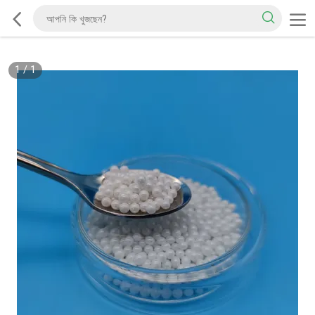
1
/
1