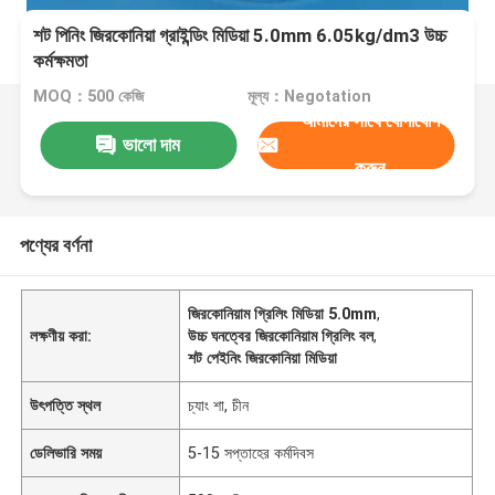
শট পিনিং জিরকোনিয়া গ্রাইন্ডিং মিডিয়া 5.0mm 6.05kg/dm3 উচ্চ
কর্মক্ষমতা
MOQ：500 কেজি
মূল্য：Negotation
আমাদের সাথে যোগাযোগ
ভালো দাম
করুন
পণ্যের বর্ণনা
জিরকোনিয়াম গ্রিলিং মিডিয়া 5.0mm
,
লক্ষণীয় করা:
উচ্চ ঘনত্বের জিরকোনিয়াম গ্রিলিং বল
,
শট পেইনিং জিরকোনিয়া মিডিয়া
উৎপত্তি স্থল
চ্যাং শা, চীন
ডেলিভারি সময়
5-15 সপ্তাহের কর্মদিবস