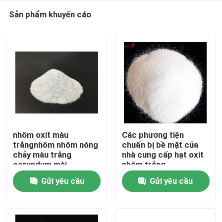
Sản phẩm khuyến cáo
nhôm oxit màu
Các phương tiện
trắngnhôm nhôm nóng
chuẩn bị bề mặt của
chảy màu trắng
nhà cung cấp hạt oxit
Nhà
corundum mài
nhôm trắng
trắngnhôm oxit hạt
Gửi yêu cầu
Gửi yêu cầu
Sản phẩm
Về chúng tôi