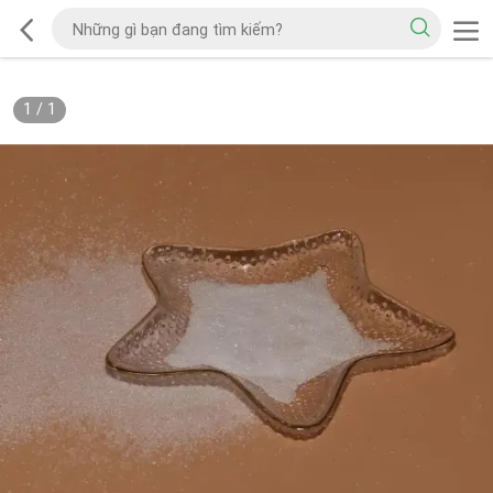
1
/
1