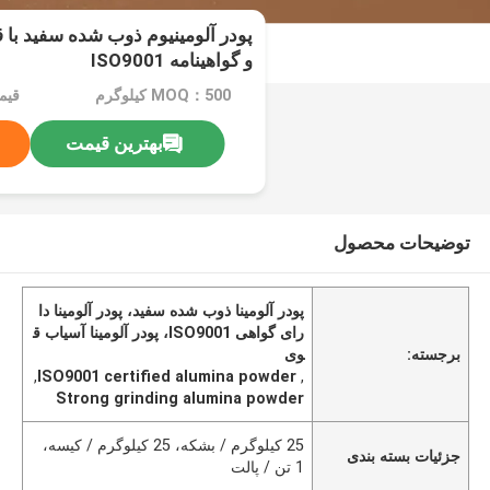
پودر آلومینیوم ذوب شده سفید با 
و گواهینامه ISO9001
MOQ：500 کیلوگرم
قیم
بهترین قیمت
توضیحات محصول
پودر آلومینا ذوب شده سفید، پودر آلومینا دا
رای گواهی ISO9001، پودر آلومینا آسیاب ق
برجسته:
وی
,
ISO9001 certified alumina powder
,
Strong grinding alumina powder
25 کیلوگرم / بشکه، 25 کیلوگرم / کیسه،
جزئیات بسته بندی
1 تن / پالت