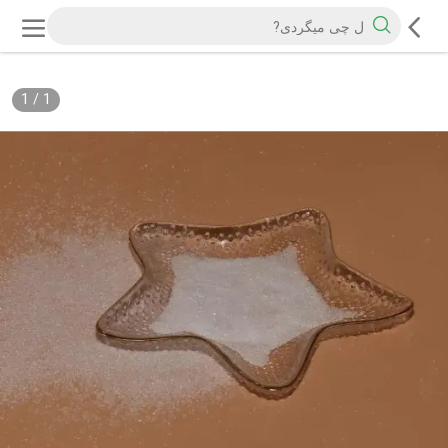
1
/
1