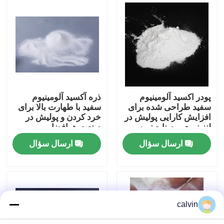
کارخانه تور
کنترل کیفیت
تماس با ما
پودر اکسید آلومینیوم
ذره آکسید آلومینیوم
سفید طراحی شده برای
سفید با طهارت بالا برای
افزایش کارایی پولیش در
خرد کردن و پولیش در
درخواست نقل قول
لنز نوری و صنایع نیمه
صنعت هوافضا و
هادی
الکترونیک
ارسال سؤال
ارسال سؤال
رسانه انفجار سرامیکی
بلست مهره سرامیکی
calvin
ساینده سرامیک بلاستینگ