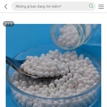
1
/
1