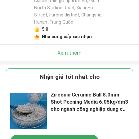
Classic mingjia apartment,230-1
North Station Road, XiangHu
Street, Furong district, Changsha,
Hunan ,Trung Quốc
5.0
Nhà cung cấp xác nhận
Xem thêm
Nhận giá tốt nhất cho
Zirconia Ceramic Ball 8.0mm
Shot Peening Media 6.05kg/dm3
cho ngành công nghiệp dụng cụ
nhà bếp