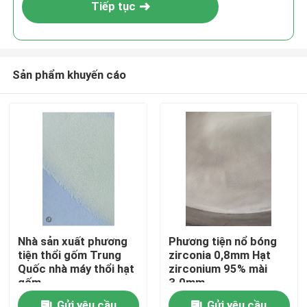
Tiếp tục
Sản phẩm khuyến cáo
Nhà
Nhà sản xuất phương
Phương tiện nổ bóng
tiện thổi gốm Trung
zirconia 0,8mm Hạt
Sản phẩm
Quốc nhà máy thổi hạt
zirconium 95% mài
gốm
3.0mm
Về chúng tôi
Gửi yêu cầu
Gửi yêu cầu