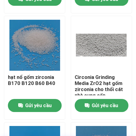
Tham quan nhà máy
Kiểm soát chất lượng
Liên hệ chúng tôi
Yêu cầu báo giá
hạt nổ gốm zirconia
Circonia Grinding
B170 B120 B60 B40
Media ZrO2 hạt gốm
zirconia cho thổi cát
Phương tiện nổ gốm
nhà cung cấp
Gửi yêu cầu
Gửi yêu cầu
nổ hạt gốm
Gốm nổ mài mòn