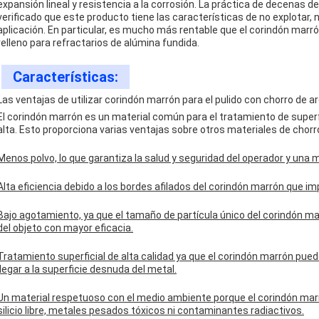
expansión lineal y resistencia a la corrosión. La práctica de decenas
verificado que este producto tiene las características de no explotar, 
aplicación. En particular, es mucho más rentable que el corindón marrón
relleno para refractarios de alúmina fundida.
Características:
Las ventajas de utilizar corindón marrón para el pulido con chorro de a
El corindón marrón es un material común para el tratamiento de superf
alta. Esto proporciona varias ventajas sobre otros materiales de chorr
Menos polvo, lo que garantiza la salud y seguridad del operador y una me
Alta eficiencia debido a los bordes afilados del corindón marrón que im
Bajo agotamiento, ya que el tamaño de partícula único del corindón mar
del objeto con mayor eficacia.
Tratamiento superficial de alta calidad ya que el corindón marrón pue
llegar a la superficie desnuda del metal.
Un material respetuoso con el medio ambiente porque el corindón marr
silicio libre, metales pesados ​​tóxicos ni contaminantes radiactivos.