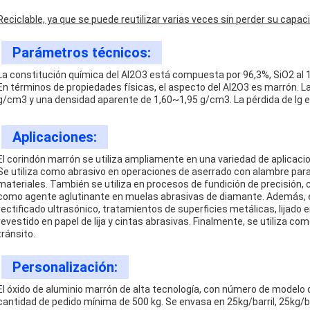
Reciclable, ya que se puede reutilizar varias veces sin perder su capac
Parámetros técnicos:
La constitución química del Al2O3 está compuesta por 96,3%, SiO2 al 1
En términos de propiedades físicas, el aspecto del Al2O3 es marrón. L
g/cm3 y una densidad aparente de 1,60~1,95 g/cm3. La pérdida de Ig e
Aplicaciones:
El corindón marrón se utiliza ampliamente en una variedad de aplicaci
Se utiliza como abrasivo en operaciones de aserrado con alambre par
materiales. También se utiliza en procesos de fundición de precisión,
como agente aglutinante en muelas abrasivas de diamante. Además, el
rectificado ultrasónico, tratamientos de superficies metálicas, lijado
revestido en papel de lija y cintas abrasivas. Finalmente, se utiliza 
tránsito.
Personalización:
El óxido de aluminio marrón de alta tecnología, con número de modelo d
cantidad de pedido mínima de 500 kg. Se envasa en 25kg/barril, 25kg/bo