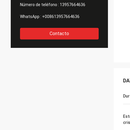
Número de teléfono :
13957664636
WhatsApp :
+008613957664636
Contacto
DA
Dur
Est
cri