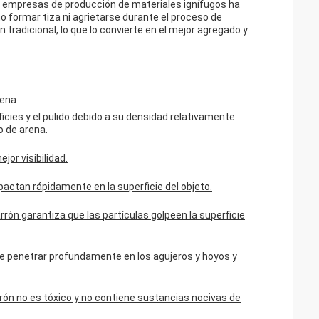
 de empresas de producción de materiales ignífugos ha
no formar tiza ni agrietarse durante el proceso de
 tradicional, lo que lo convierte en el mejor agregado y
rena
icies y el pulido debido a su densidad relativamente
o de arena.
jor visibilidad.
pactan rápidamente en la superficie del objeto.
rón garantiza que las partículas golpeen la superficie
de penetrar profundamente en los agujeros y hoyos y
ón no es tóxico y no contiene sustancias nocivas de