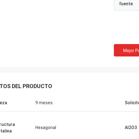
fuente
Mejor P
TOS DEL PRODUCTO
eza
9 meses
Solicit
ructura
Hexagonal
Al2O3
stalina