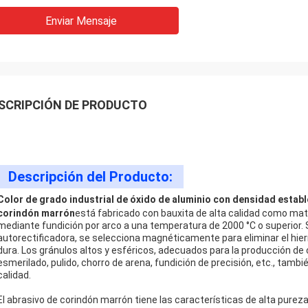
Enviar Mensaje
SCRIPCIÓN DE PRODUCTO
Descripción del Producto:
Color de grado industrial de óxido de aluminio con densidad establ
corindón marrón
está fabricado con bauxita de alta calidad como mater
mediante fundición por arco a una temperatura de 2000 °C o superior. 
autorectificadora, se selecciona magnéticamente para eliminar el hier
dura. Los gránulos altos y esféricos, adecuados para la producción de 
esmerilado, pulido, chorro de arena, fundición de precisión, etc., tambié
calidad.
El abrasivo de corindón marrón tiene las características de alta pureza,