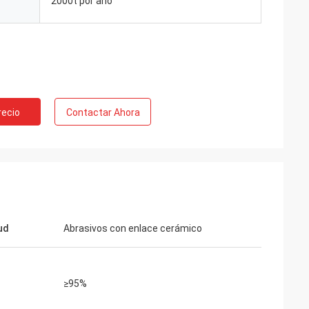
2000t por año
recio
Contactar Ahora
ud
Abrasivos con enlace cerámico
≥95%