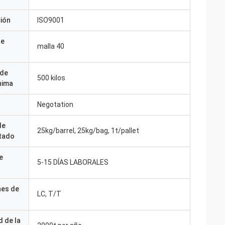
ción
ISO9001
de
malla 40
 de
500 kilos
nima
Negotation
de
25kg/barrel, 25kg/bag, 1t/pallet
tado
e
5-15 DÍAS LABORALES
nes de
LC, T/T
 de la