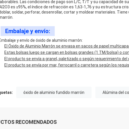
laborables. Las condiciones de pago son L/C, T/T y su capacidad de su
Al2O3 es ≥95%, el índice de refracción es 1,63-1,76 y su estructura cr
doblar, soldar, perforar, desenrollar, cortar y moldear materiales. Tiene 
marrón.
Embalaje y envío:
Embalaje y envío de óxido de aluminio marrón:
El Óxido de Aluminio Marrón se envasa en sacos de papel multicapa 
Estas bolsas luego se cargan en bolsas grandes (1 TM/bolsa) o co
El producto se envía a granel, paletizado o según requerimiento del 
El producto se envía por mar, ferrocarril o carretera según los requis
quetas:
óxido de aluminio fundido marrón
Alúmina del c
UCTOS RECOMENDADOS