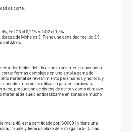
idad de corte.
,4%, Fe2O3 al 0,21% y TiO2 al 1,5%.
a dureza de Mohs es 9. Tiene una densidad real de 3,9
s del 0,09%.
ones industriales debido a sus excelentes propiedades.
a cortar formas complejas en una amplia gama de
 como material de revestimiento para hornos y hornos, y
 corindón marrón se utiliza en pastas abrasivas,
 en seco, producción de discos de corte y como abrasivo
como material de suelo antideslizante en zonas de mucho
e malla 40, está certificado por ISO9001 y tiene una
lsa, 1t/palé y tiene un plazo de entrega de 5-15 días