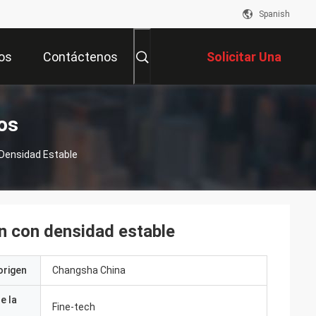
Spanish
os
Contáctenos
Solicitar Una
Cotización
os
 Densidad Estable
ón con densidad estable
origen
Changsha China
e la
Fine-tech