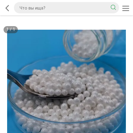
1
/
1