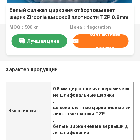
Белый силикат циркония отбортовывает
шарик Zirconia высокой плотности TZP 0.8mm
керамический
MOQ：500 кг
Цена：Negotation
контактные
Лучшая цена
данные
Характер продукции
0.8 мм циркониевые керамическ
ие шлифовальные шарики
,
высокоплотные циркониевые си
Высокий свет:
ликатные шарики TZP
,
белые циркониевые зерныши д
ля шлифования