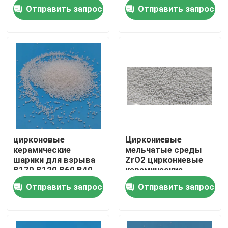
шарики. Шлифование
Отправить запрос
Отправить запрос
3,0 мм.
Наша фабрика
контроль качества
контактные данные
Отправить запрос
цирконовые
Циркониевые
керамические
мельчатые среды
Керамические взрывая средства массовой информ
шарики для взрыва
ZrO2 циркониевые
B170 B120 B60 B40
керамические
шарики для
Отправить запрос
Отправить запрос
Керамический взрывать шарика
пескоструйщиков
поставщик
Керамический взрывая абразив