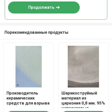
Продолжать
Порекомендованные продукты
Главная страница
Производитель
Шарикоструйный
Продукция
керамических
материал из
средств для взрыва
циркония 0,8 мм. 95%
циркониевые
О Компании