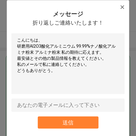
Street, Furong district, Changsha,
Hunan ,中国
メッセージ
5.0
折り返しご連絡いたします！
確認された製造者
多くを見て下さい
最高の価格で
研磨用Al2O3酸化アルミニウム
99.99%ナノ酸化アルミナ粉末 ア
ルミナ粉末
送信
続行