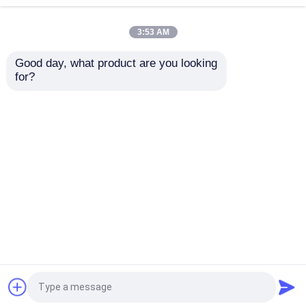
3:53 AM
ジルコニウム ケイ酸塩の球
Good day, what product are you looking 
for?
ジルコニアの粉砕媒体
550 °C沸点 白色溶融ア
耐火物および高度な研
ルミナ 磨材の吹き飛ば
磨工具用の高純度白色
しと剥削のために
酸化アルミニウム砥粒
により、長期にわたる
白い酸化アルミニウム
耐久性を保証します
お問い合わせを送信
お問い合わせを送信
ガーネット研摩の砂
ホーム
企業情報
お問い合わせ
Desktop Site
陶磁器のショットピーニング
Sitemap
Privacy Policy
ブラウンの酸化アルミニウム
品質
陶磁器の発破媒体
中国工場.Copyright © 2026
China Changsha Fine-Tech Ceramic Co., Ltd.. All
カーボランダムの炭化ケイ素
Rights Reserved.