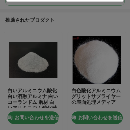
推薦されたプロダクト
白いアルミニウム酸化
白色酸化アルミニウム
ホーム
白い溶融アルミナ 白い
グリットサプライヤー
コーランドム 磨材 白
の表面処理メディア
いアルミニウム酸化砂
製品
お問い合わせを送信
お問い合わせを送信
企業情報