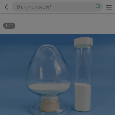
1
/
1