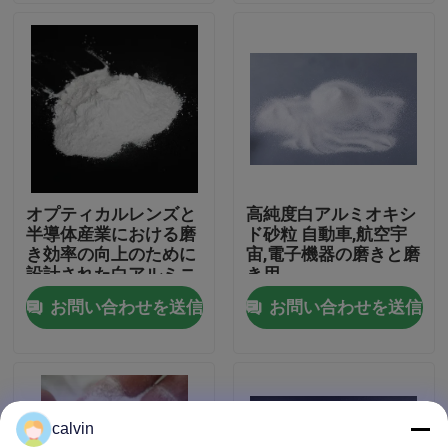
会社案内
品質管理
お問い合わせ
オプティカルレンズと
高純度白アルミオキシ
半導体産業における磨
ド砂粒 自動車,航空宇
見積依頼
き効率の向上のために
宙,電子機器の磨きと磨
設計された白アルミニ
き用
ウム酸化粉末
お問い合わせを送信
お問い合わせを送信
陶磁器の発破媒体
陶磁器のビードの発破
calvin
陶磁器の発破研摩剤