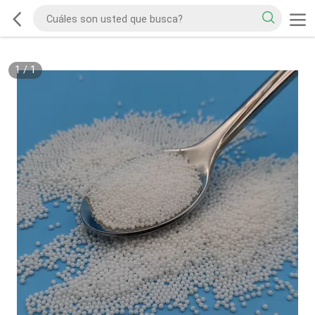
1
/
1