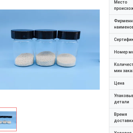
Место
происхо
Фирменн
наимено
Сертифи
Номер м
Количес
мин зака
Цена
Упаковы
детали
Время
доставк