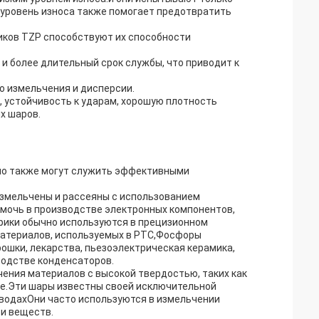
 уровень износа также помогает предотвратить
иков TZP способствуют их способности
 более длительный срок службы, что приводит к
о измельчения и дисперсии.
, устойчивость к ударам, хорошую плотность
х шаров.
но также могут служить эффективными
измельчены и рассеяны с использованием
мочь в производстве электронных компонентов,
рики обычно используются в прецизионном
материалов, используемых в PTC,Фосфоры
ошки, лекарства, пьезоэлектрическая керамика,
водстве конденсаторов.
ения материалов с высокой твердостью, таких как
гие.Эти шары известны своей исключительной
аводахОни часто используются в измельчении
 и веществ.