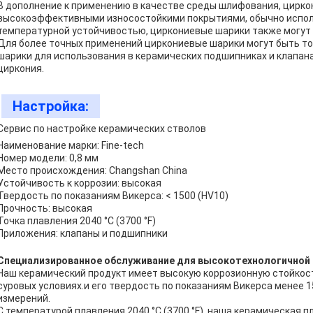
В дополнение к применению в качестве среды шлифования, цирко
высокоэффективными износостойкими покрытиями, обычно исполь
температурной устойчивостью, циркониевые шарики также могут 
Для более точных применений циркониевые шарики могут быть то
шарики для использования в керамических подшипниках и клапан
циркония.
Настройка:
Сервис по настройке керамических стволов
Наименование марки: Fine-tech
Номер модели: 0,8 мм
Место происхождения: Changshan China
Устойчивость к коррозии: высокая
Твердость по показаниям Викерса: < 1500 (HV10)
Прочность: высокая
Точка плавления 2040 °C (3700 °F)
Приложения: клапаны и подшипники
Специализированное обслуживание для высокотехнологичной 
Наш керамический продукт имеет высокую коррозионную стойкост
суровых условиях.и его твердость по показаниям Викерса менее 
измерений.
С температурой плавления 2040 °C (3700 °F), наша керамическая