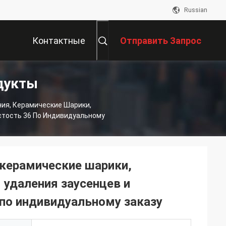
Russian
Контактные
Отправить Запрос
дукты
Данные
ия, Керамические Шарики,
тость 36 По Индивидуальному
керамические шарики,
удаления заусенцев и
 по индивидуальному заказу