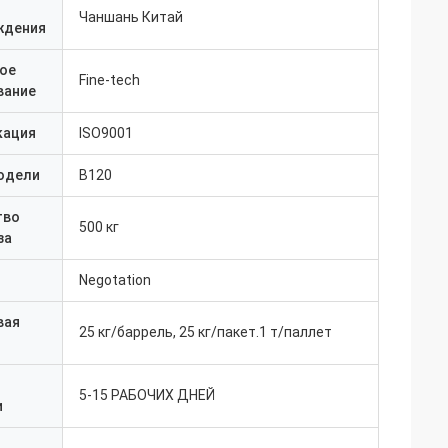
Чаншань Китай
ждения
ое
Fine-tech
вание
кация
ISO9001
одели
B120
тво
500 кг
за
Negotation
вая
25 кг/баррель, 25 кг/пакет.1 т/паллет
5-15 РАБОЧИХ ДНЕЙ
и