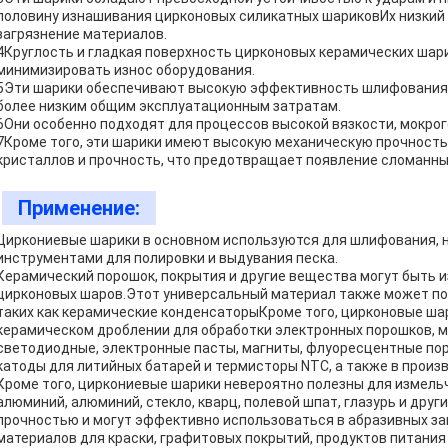
половину изнашивания цирконовых силикатных шариковИх низкий
загрязнение материалов.
4Круглость и гладкая поверхность цирконовых керамических шар
минимизировать износ оборудования.
5Эти шарики обеспечивают высокую эффективность шлифования и
более низким общим эксплуатационным затратам.
6Они особенно подходят для процессов высокой вязкости, мокрог
7Кроме того, эти шарики имеют высокую механическую прочность
кристаллов и прочность, что предотвращает появление сломанны
Применение:
Циркониевые шарики в основном используются для шлифования, 
инструментами для полировки и выдувания песка.
Керамический порошок, покрытия и другие вещества могут быть 
цирконовых шаров.Этот универсальный материал также может по
таких как керамические конденсаторыКроме того, цирконовые ша
керамическом дроблении для обработки электронных порошков, 
светодиодные, электронные пасты, магниты, флуоресцентные пор
катоды для литийных батарей и термисторы NTC, а также в произ
Кроме того, циркониевые шарики невероятно полезны для измельч
алюминий, алюминий, стекло, кварц, полевой шпат, глазурь и дру
прочностью и могут эффективно использоваться в абразивных з
материалов для краски, графитовых покрытий, продуктов питания