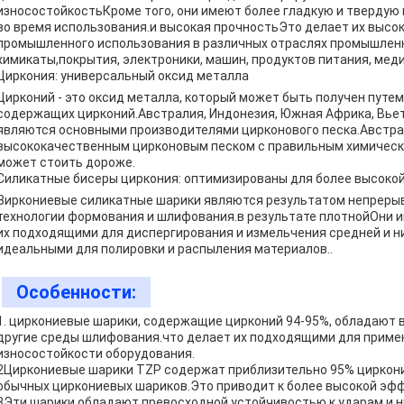
износостойкостьКроме того, они имеют более гладкую и твердую 
во время использования.и высокая прочностьЭто делает их выс
промышленного использования в различных отраслях промышленно
химикаты,покрытия, электроники, машин, продуктов питания, мед
Циркония: универсальный оксид металла
Цирконий - это оксид металла, который может быть получен путем
содержащих цирконий.Австралия, Индонезия, Южная Африка, Вье
являются основными производителями цирконового песка.Австра
высококачественным цирконовым песком с правильным химически
может стоить дороже.
Силикатные бисеры циркония: оптимизированы для более высоко
Зиркониевые силикатные шарики являются результатом непреры
технологии формования и шлифования.в результате плотнойОни и
их подходящими для диспергирования и измельчения средней и н
идеальными для полировки и распыления материалов..
Особенности:
1. циркониевые шарики, содержащие цирконий 94-95%, обладают 
другие среды шлифования.что делает их подходящими для примен
износостойкости оборудования.
2Циркониевые шарики TZP содержат приблизительно 95% циркония и
обычных циркониевых шариков.Это приводит к более высокой эфф
3Эти шарики обладают превосходной устойчивостью к ударам и н