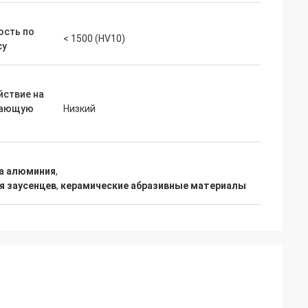
ость по
< 1500 (HV10)
су
йствие на
жающую
Низкий
а алюминия
,
я заусенцев
,
керамические абразивные материалы