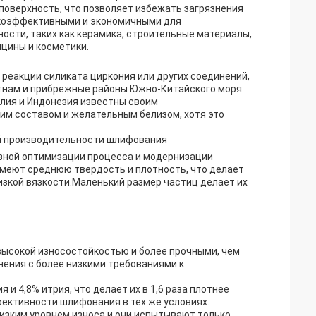
поверхность, что позволяет избежать загрязнения
окоэффективными и экономичными для
сти, таких как керамика, строительные материалы,
ицины и косметики.
 реакции силиката циркония или других соединений,
тнам и прибрежные районы Южно-Китайского моря
лия и Индонезия известны своим
м составом и желательным белизом, хотя это
й производительности шлифования
вной оптимизации процесса и модернизации
меют среднюю твердость и плотность, что делает
изкой вязкости.Маленький размер частиц делает их
высокой износостойкостью и более прочными, чем
ения с более низкими требованиями к
 4,8% итрия, что делает их в 1,6 раза плотнее
ективности шлифования в тех же условиях.
изким уровнем износа.и они испытывают только