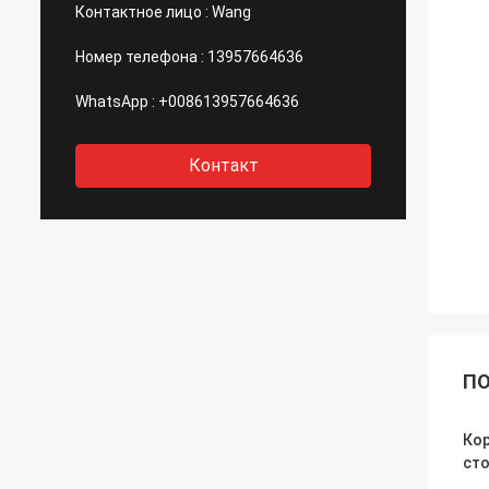
Контактное лицо :
Wang
Номер телефона :
13957664636
WhatsApp :
+008613957664636
Контакт
ПО
Ко
ст