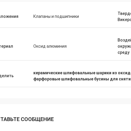
Тверд
иложения
Клапаны и подшипники
Викер
Возде
териал
Оксид алюминия
окру
среду
керамические шлифовальные шарики из оксид
делить
фарфоровые шлифовальные бусины для сняти
ТАВЬТЕ СООБЩЕНИЕ