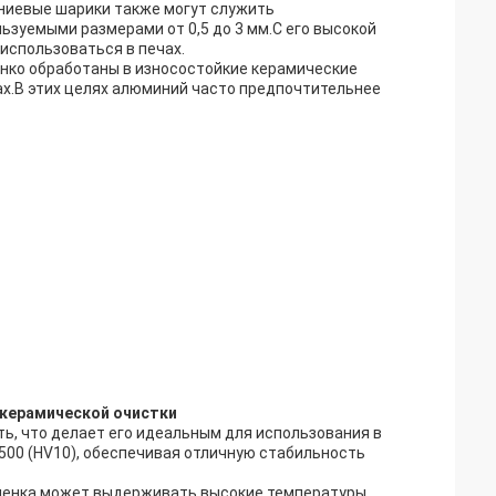
ниевые шарики также могут служить
зуемыми размерами от 0,5 до 3 мм.С его высокой
использоваться в печах.
нко обработаны в износостойкие керамические
ах.В этих целях алюминий часто предпочтительнее
керамической очистки
ь, что делает его идеальным для использования в
1500 (HV10), обеспечивая отличную стабильность
 пленка может выдерживать высокие температуры,