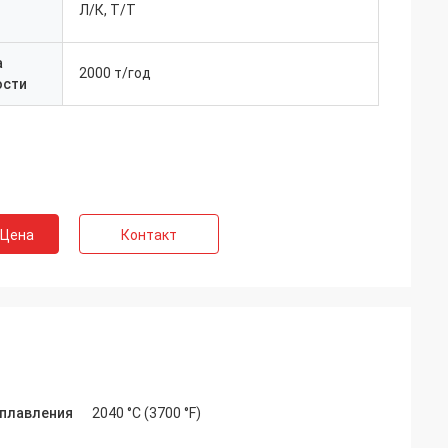
Л/К, Т/Т
а
2000 т/год
ости
 Цена
Контакт
 плавления
2040 °C (3700 °F)