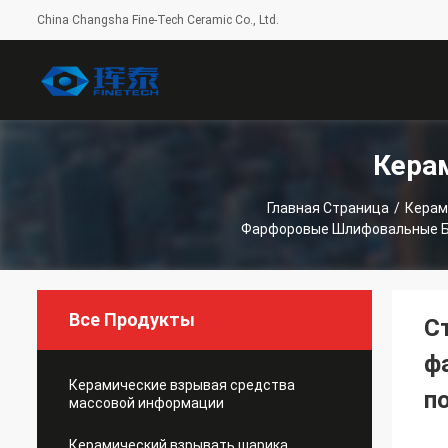
China Changsha Fine-Tech Ceramic Co., Ltd.
Кера
Главная Страница
/
Керам
Фарфоровые Шлифовальные Бу
Все Продукты
С
ф
Керамические взрывая средства
п
массовой информации
Керамический взрывать шарика