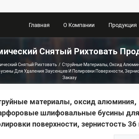
Главная
О Компании
Продукция
мический Снятый Рихтовать Про
Страница
ический Снятый Рихтовать
/
Струйные Материалы, Оксид Алюмин
сины Для Удаления Заусенцев И Полировки Поверхности, Зернис
Заказу
труйные материалы, оксид алюминия, 
арфоровые шлифовальные бусины для 
олировки поверхности, зернистость 36